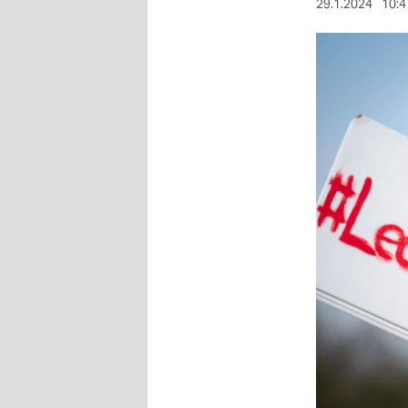
berlin
29.1.2024
10:4
nord
wahrheit
verlag
verlag
veranstaltungen
shop
fragen & hilfe
unterstützen
abo
genossenschaft