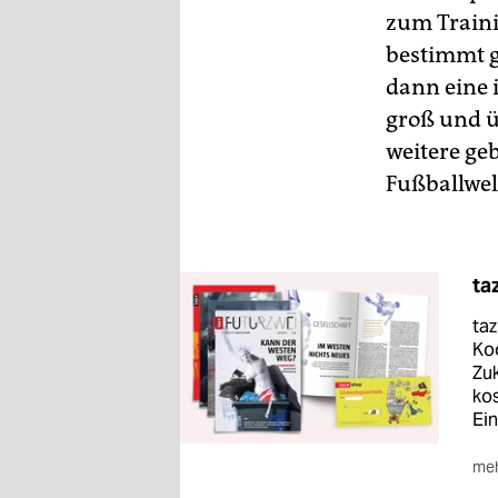
zum Traini
bestimmt g
dann eine 
groß und ü
weitere ge
Fußballwel
ta
ta
Ko
Zuk
kos
Ein
meh
■
J