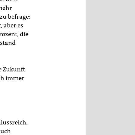
 mehr
azu befrage:
, aber es
rozent, die
rstand
ie Zukunft
och immer
lussreich,
auch