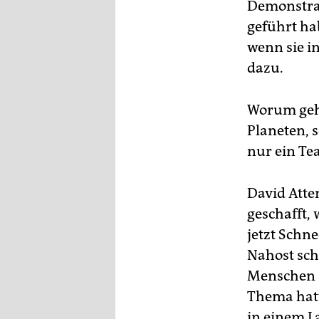
Demonstrat
geführt ha
wenn sie i
dazu.
Worum geht
Planeten, s
nur ein Te
David Atte
geschafft, 
jetzt Schne
Nahost sch
Menschen a
Thema hatt
in einem L