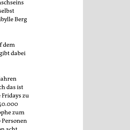
nschseins
elbst
bylle Berg
uf dem
 gibt dabei
 Jahren
h das ist
 Fridays zu
250.000
rophe zum
0 Personen
on acht