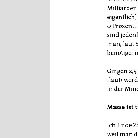
Milliarden
eigentlich)
0 Prozent. 
sind jedenf
man, laut 
benötige, 
Gingen 2,5 
›laut‹ wer
in der Mind
Masse ist 
Ich finde 
weil man d