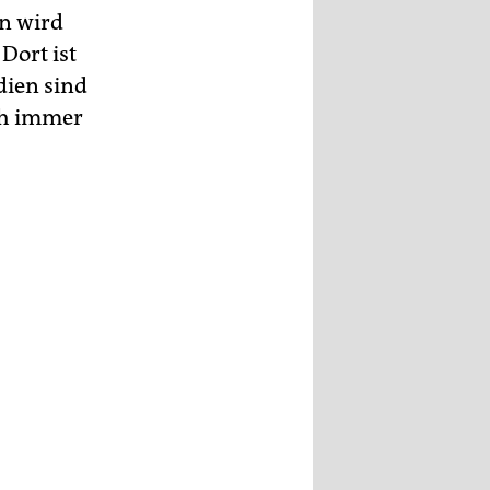
on wird
Dort ist
dien sind
ch immer