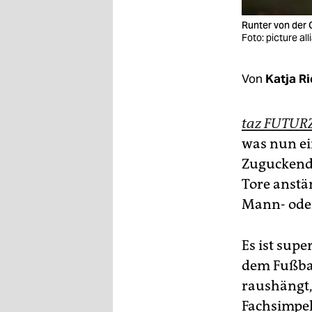
epaper login
Runter von der 
Foto: picture al
Von
Katja R
taz FUTUR
was nun ein
Zuguckende
Tore anstä
Mann- oder
Es ist supe
dem Fußbal
raushängt,
Fachsimpel