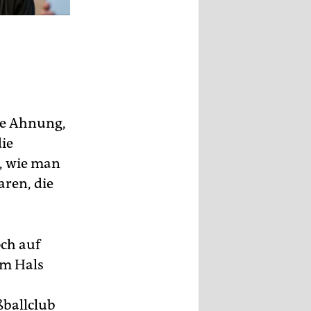
ine Ahnung,
die
, wie man
ren, die
och auf
um Hals
ßballclub