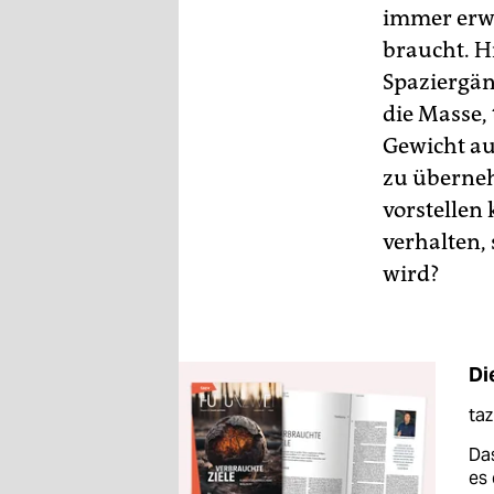
immer erw
braucht. Hi
Spaziergän
die Masse, 
Gewicht au
zu überneh
vorstellen 
verhalten,
wird?
Di
ta
Das
es 