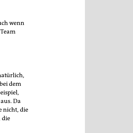
auch wenn
e Team
atürlich,
 bei dem
ispiel,
 aus. Da
 nicht, die
 die