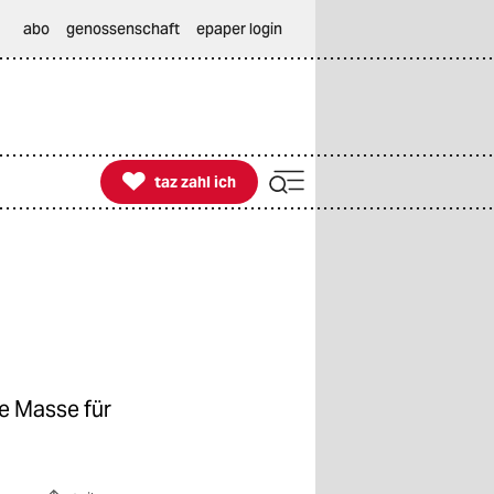
abo
genossenschaft
epaper login

taz zahl ich
taz zahl ich
ge Masse für