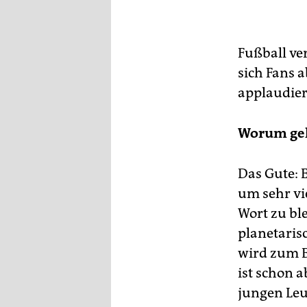
Fußball v
sich Fans 
applaudier
Worum geh
Das Gute: 
um sehr vi
Wort zu bl
planetaris
wird zum B
ist schon a
jungen Leu