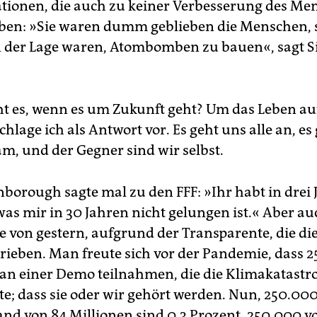
ionen, die auch zu keiner Verbesserung des Me
ben: »Sie waren dumm geblieben die Menschen, s
n der Lage waren, Atombomben zu bauen«, sagt Si
 es, wenn es um Zukunft geht? Um das Leben a
chlage ich als Antwort vor. Es geht uns alle an, es
am, und der Gegner sind wir selbst.
nborough sagte mal zu den FFF: »Ihr habt in drei
was mir in 30 Jahren nicht gelungen ist.« Aber auc
e von gestern, aufgrund der Transparente, die die
rieben. Man freute sich vor der Pandemie, dass 
n einer Demo teilnahmen, die die Klimakatast
e; dass sie oder wir gehört werden. Nun, 250.00
and von 84 Millionen sind 0,3 Prozent. 250.000 v