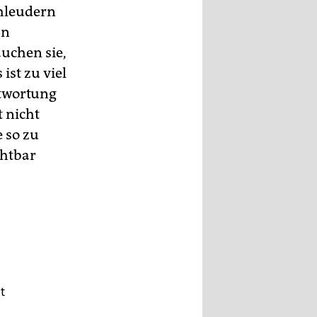
hleudern
an
uchen sie,
ist zu viel
ntwortung
t nicht
e so zu
chtbar
t