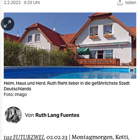
berlin
2.2.2023
9:29 Uhr
teilen
nord
wahrheit
verlag
verlag
veranstaltungen
shop
Heim, Haus und Herd. Ruth flieht lieber in die gefährlichste Stadt
Deutschlands
fragen & hilfe
Foto: imago
unterstützen
Von
Ruth Lang Fuentes
abo
genossenschaft
taz FUTURZWEI
, 02.02.23 | Montagmorgen, Kotti,