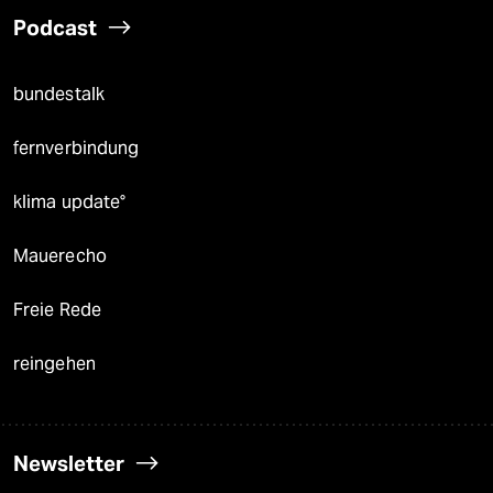
Podcast
bundestalk
fernverbindung
klima update°
Mauerecho
Freie Rede
reingehen
Newsletter