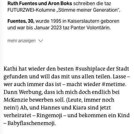
Ruth Fuentes und Aron Boks
schreiben die taz
FUTURZWEI-Kolumne „Stimme meiner Generation“.
Fuentes, 30,
wurde 1995 in Kaiserslautern geboren
und war bis Januar 2023 taz Panter Volontärin.
mehr anzeigen
Boks, 28,
wurde 1997 in Wernigerode geboren und
lebt als Slam Poet und Schriftsteller in Berlin.
Kathi hat wieder den besten #sushiplace der Stadt
gefunden und will das mit uns allen teilen. Lasse –
wer auch immer das ist – macht wieder #metime.
Dann Werbung, dass ich mich doch endlich bei
McKenzie bewerben soll. (Leute, immer noch
nein!) Ah, und Hannes und Kiara sind jetzt
verheiratet – Ringemoji – und bekommen ein Kind
– Babyflaschenemoji.