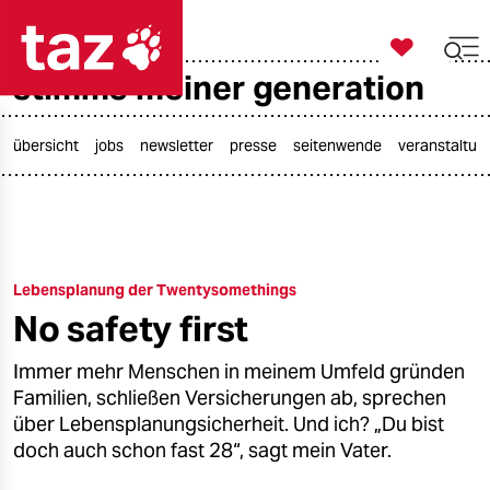

taz zahl ich
stimme meiner generation

taz zahl ich
taz zahl ich
übersicht
jobs
newsletter
presse
seitenwende
veranstaltun
themen
politik
Lebensplanung der Twentysomethings
öko
No safety first
gesellschaft
Immer mehr Menschen in meinem Umfeld gründen
kultur
Familien, schließen Versicherungen ab, sprechen
über Lebensplanungsicherheit. Und ich? „Du bist
sport
doch auch schon fast 28“, sagt mein Vater.