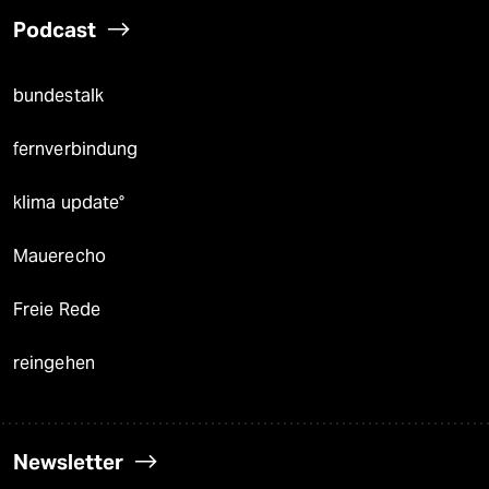
Podcast
bundestalk
fernverbindung
klima update°
Mauerecho
Freie Rede
reingehen
Newsletter