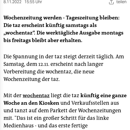
berlin
8.11.2022
15:55 Uhr
teilen
nord
Wochenzeitung werden - Tageszeitung bleiben:
Die taz erscheint künftig samstags als
wahrheit
„wochentaz“. Die werktägliche Ausgabe montags
verlag
bis freitags bleibt aber erhalten.
verlag
Die Spannung in der taz steigt derzeit täglich. Am
veranstaltungen
Samstag, dem 12.11. erscheint nach langer
Vorbereitung die wochentaz, die neue
shop
Wochenzeitung der taz.
fragen & hilfe
Mit der
wochentaz
liegt die taz
künftig eine ganze
unterstützen
Woche an den Kiosken
und Verkaufsstellen aus
abo
und tanzt auf dem Parkett der Wochenzeitungen
mit. "Das ist ein großer Schritt für das linke
genossenschaft
Medienhaus - und das erste fertige