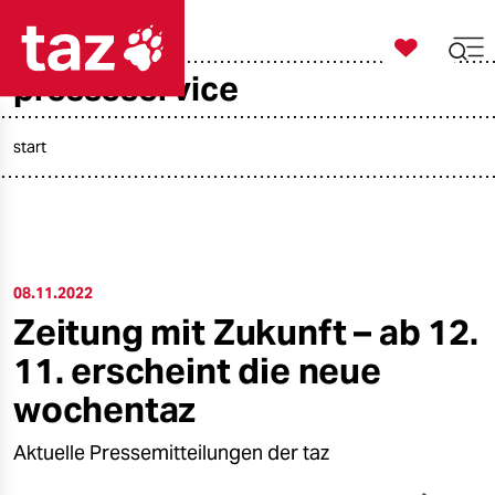

taz zahl ich
presseservice

taz zahl ich
taz zahl ich
start
themen
politik
08.11.2022
öko
Zeitung mit Zukunft – ab 12.
gesellschaft
11. erscheint die neue
kultur
wochentaz
sport
Aktuelle Pressemitteilungen der taz