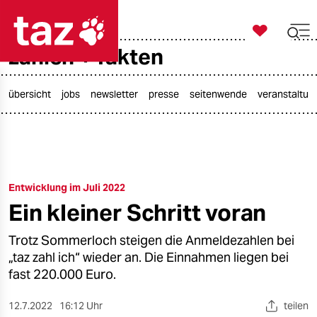

taz zahl ich
zahlen + fakten

taz zahl ich
taz zahl ich
übersicht
jobs
newsletter
presse
seitenwende
veranstaltun
themen
politik
Entwicklung im Juli 2022
öko
Ein kleiner Schritt voran
gesellschaft
Trotz Sommerloch steigen die Anmeldezahlen bei
kultur
„taz zahl ich“ wieder an. Die Einnahmen liegen bei
fast 220.000 Euro.
sport
12.7.2022
16:12 Uhr
teilen