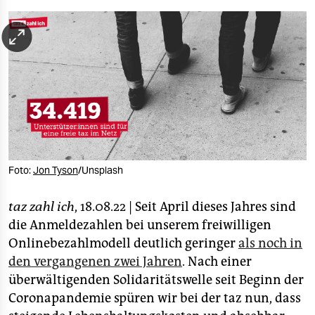
berlin
nord
wahrheit
verlag
verlag
veranstaltungen
Foto:
Jon Tyson
/Unsplash
shop
fragen & hilfe
taz zahl ich
, 18.08.22 | Seit April dieses Jahres sind
die Anmeldezahlen bei unserem freiwilligen
unterstützen
Onlinebezahlmodell deutlich geringer
als noch in
den vergangenen zwei Jahren
. Nach einer
abo
überwältigenden Solidaritätswelle seit Beginn der
genossenschaft
Coronapandemie spüren wir bei der taz nun, dass