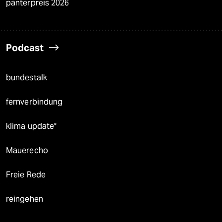
panterpreis 2026
Podcast
bundestalk
fernverbindung
klima update°
Mauerecho
Freie Rede
reingehen