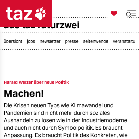

taz zahl ich
aus taz futurzwei

taz zahl ich
taz zahl ich
übersicht
jobs
newsletter
presse
seitenwende
veranstaltun
themen
politik
Harald Welzer über neue Politik
öko
Machen!
gesellschaft
Die Krisen neuen Typs wie Klimawandel und
kultur
Pandemien sind nicht mehr durch soziales
Aushandeln zu lösen wie in der Industriemoderne
sport
und auch nicht durch Symbolpolitik. Es braucht
Anpassung. Es braucht Politik des Konkreten, wie