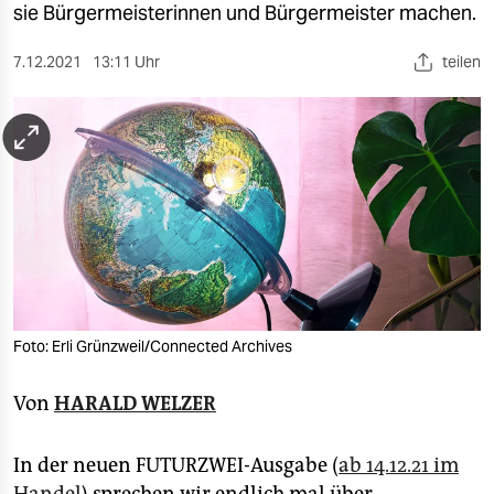
berlin
sie Bürgermeisterinnen und Bürgermeister machen.
nord
7.12.2021
13:11 Uhr
teilen
wahrheit
verlag
verlag
veranstaltungen
shop
fragen & hilfe
Foto: Erli Grünzweil/Connected Archives
unterstützen
Von
HARALD WELZER
abo
genossenschaft
In der neuen FUTURZWEI-Ausgabe (
ab 14.12.21 im