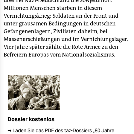
überfiel Nazi-Deutschland die Sowjetunion.
epaper login
Millionen Menschen starben in diesem
Vernichtungskrieg: Soldaten an der Front und
unter grausamen Bedingungen in deutschen
Gefangenenlagern, Zivilisten daheim, bei
Massenerschießungen und im Vernichtungslager.
Vier Jahre später zählte die Rote Armee zu den
Befreiern Europas vom Nationalsozialismus.
Dossier kostenlos
➡ Laden Sie das PDF des taz-Dossiers „80 Jahre