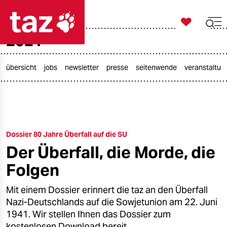

taz zahl ich
2021

taz zahl ich
taz zahl ich
übersicht
jobs
newsletter
presse
seitenwende
veranstaltun
themen
politik
Dossier 80 Jahre Überfall auf die SU
öko
Der Überfall, die Morde, die
gesellschaft
Folgen
kultur
Mit einem Dossier erinnert die taz an den Überfall
Nazi-Deutschlands auf die Sowjetunion am 22. Juni
sport
1941. Wir stellen Ihnen das Dossier zum
kostenlosen Download bereit.