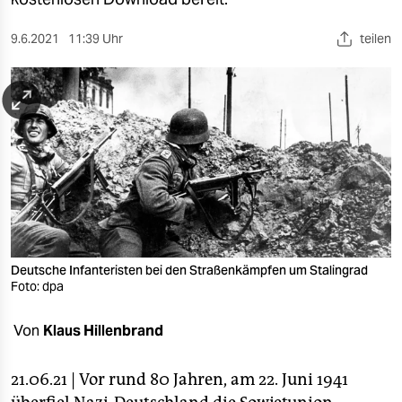
berlin
nord
9.6.2021
11:39 Uhr
teilen
wahrheit
verlag
verlag
veranstaltungen
shop
fragen & hilfe
Deutsche Infanteristen bei den Straßenkämpfen um Stalingrad
Foto: dpa
unterstützen
Von
Klaus Hillenbrand
abo
genossenschaft
21.06.21 | Vor rund 80 Jahren, am 22. Juni 1941