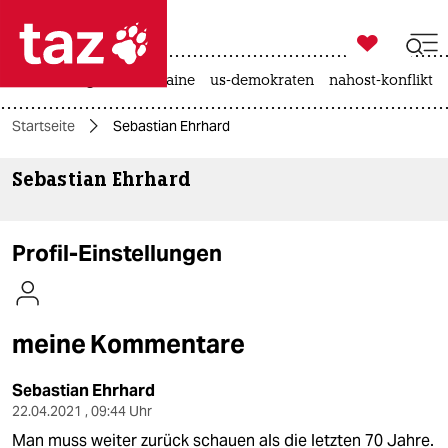

taz zahl ich
hitze
krieg in der ukraine
us-demokraten
nahost-konflikt

taz zahl ich
Startseite
Sebastian Ehrhard
taz zahl ich
Sebastian Ehrhard
themen
politik
Profil-Einstellungen
öko
gesellschaft
meine Kommentare
kultur
Sebastian Ehrhard
sport
22.04.2021 , 09:44 Uhr
Man muss weiter zurück schauen als die letzten 70 Jahre.