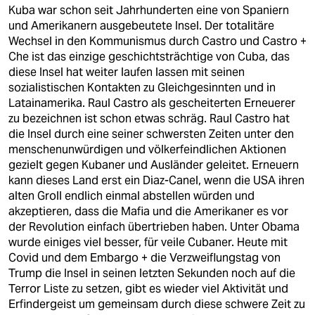
berlin
Kuba war schon seit Jahrhunderten eine von Spaniern
und Amerikanern ausgebeutete Insel. Der totalitäre
nord
Wechsel in den Kommunismus durch Castro und Castro +
Che ist das einzige geschichtsträchtige von Cuba, das
wahrheit
diese Insel hat weiter laufen lassen mit seinen
sozialistischen Kontakten zu Gleichgesinnten und in
verlag
Latainamerika. Raul Castro als gescheiterten Erneuerer
zu bezeichnen ist schon etwas schräg. Raul Castro hat
verlag
die Insel durch eine seiner schwersten Zeiten unter den
menschenunwürdigen und völkerfeindlichen Aktionen
veranstaltungen
gezielt gegen Kubaner und Ausländer geleitet. Erneuern
shop
kann dieses Land erst ein Diaz-Canel, wenn die USA ihren
alten Groll endlich einmal abstellen würden und
fragen & hilfe
akzeptieren, dass die Mafia und die Amerikaner es vor
der Revolution einfach übertrieben haben. Unter Obama
unterstützen
wurde einiges viel besser, für veile Cubaner. Heute mit
Covid und dem Embargo + die Verzweiflungstag von
abo
Trump die Insel in seinen letzten Sekunden noch auf die
Terror Liste zu setzen, gibt es wieder viel Aktivität und
genossenschaft
Erfindergeist um gemeinsam durch diese schwere Zeit zu