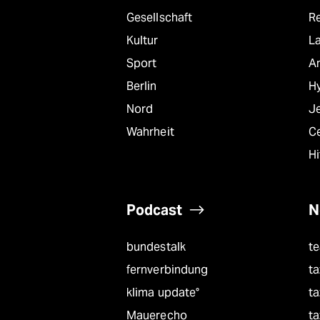
Gesellschaft
R
Kultur
L
Sport
A
Berlin
Hy
Nord
J
Wahrheit
C
Hi
Podcast
N
bundestalk
t
fernverbindung
ta
klima update°
ta
Mauerecho
ta