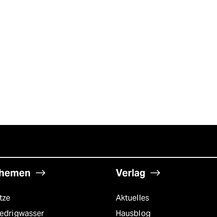
hemen
Verlag
tze
Aktuelles
iedrigwasser
Hausblog