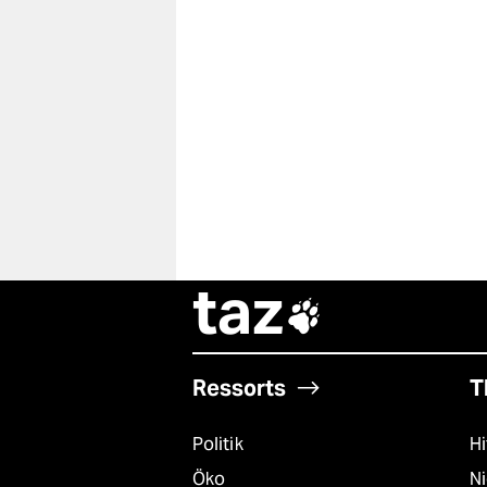
taz

Ressorts
T
Politik
Hi
Öko
N