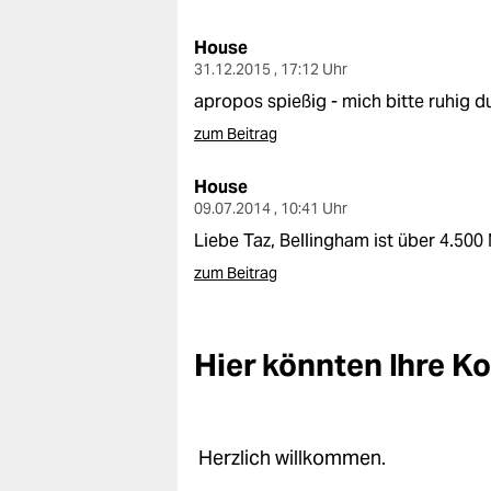
berlin
House
nord
31.12.2015 , 17:12 Uhr
wahrheit
apropos spießig - mich bitte ruhig d
zum Beitrag
verlag
House
verlag
09.07.2014 , 10:41 Uhr
veranstaltungen
Liebe Taz, Bellingham ist über 4.500 
zum Beitrag
shop
fragen & hilfe
Hier könnten Ihre 
unterstützen
abo
genossenschaft
Herzlich willkommen.