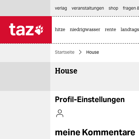
hautnavigation anspringen
hauptinhalt anspringen
footer anspringen
verlag
veranstaltungen
shop
fragen &
hitze
niedrigwasser
rente
landtags

taz zahl ich
taz zahl ich
Startseite
House
themen
House
politik
öko
gesellschaft
Profil-Einstellungen
kultur
sport
meine Kommentare