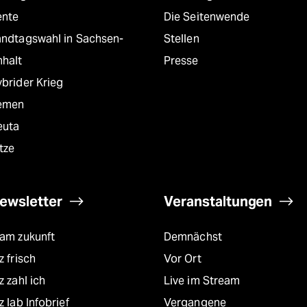
ente
Die Seitenwende
andtagswahl in Sachsen-
Stellen
nhalt
Presse
brider Krieg
emen
euta
tze
ewsletter
Veranstaltungen
eam zukunft
Demnächst
z frisch
Vor Ort
z zahl ich
Live im Stream
z lab Infobrief
Vergangene