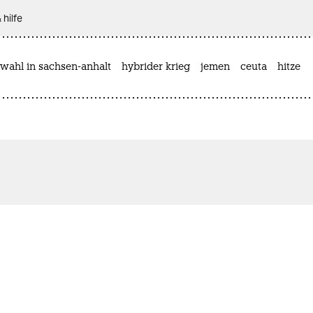
 hilfe
wahl in sachsen-anhalt
hybrider krieg
jemen
ceuta
hitze