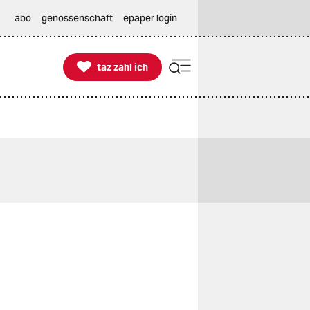
abo
genossenschaft
epaper login

taz zahl ich
taz zahl ich