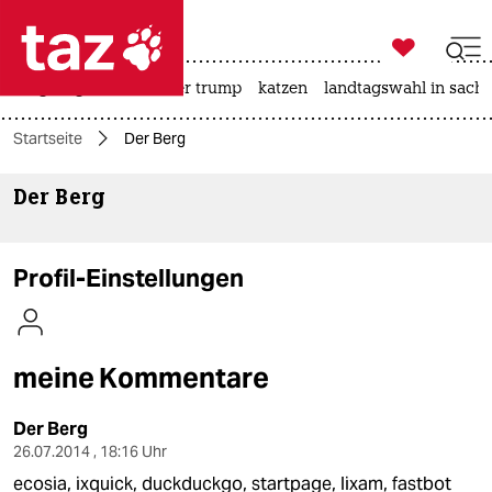

taz zahl ich
bergsteigen
usa unter trump
katzen
landtagswahl in sachs

taz zahl ich
Startseite
Der Berg
taz zahl ich
Der Berg
themen
politik
Profil-Einstellungen
öko
gesellschaft
meine Kommentare
kultur
Der Berg
sport
26.07.2014 , 18:16 Uhr
ecosia, ixquick, duckduckgo, startpage, lixam, fastbot