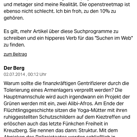
berlin
und metager sind meine Realität. Die openstreetmap ist
ebenso nicht schlecht. Ich bin froh, zu den 10% zu
nord
gehören.
wahrheit
Es gilt, mehr Artikel über diese Suchprogramme zu
schreiben und ein hipperes Verb für das "Suchen im Web"
verlag
zu finden.
verlag
zum Beitrag
veranstaltungen
Der Berg
02.07.2014 , 00:12 Uhr
shop
Warum sollte die finanzkräftigen Gentrifizierer durch die
fragen & hilfe
Tolerierung eines Armenlagers verprellt werden? Die
Hauptmannschule wird auch irgendwann ein Projekt der
unterstützen
Grünen werden mit ein, zwei Alibi-Afros. Am Ende der
Flüchtlingsgeschichte sitzen die Yoga-Mütter mit ihren
abo
ruhiggestellten Schutzschildern auf dem Kieztreffen und
erlöschen auch das letzte Fünkchen Freiheit in
genossenschaft
Kreuzberg. Sie nennen das dann: Struktur. Mit dem