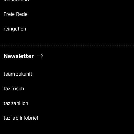
Freie Rede
reingehen
Newsletter
team zukunft
taz frisch
taz zahl ich
taz lab Infobrief