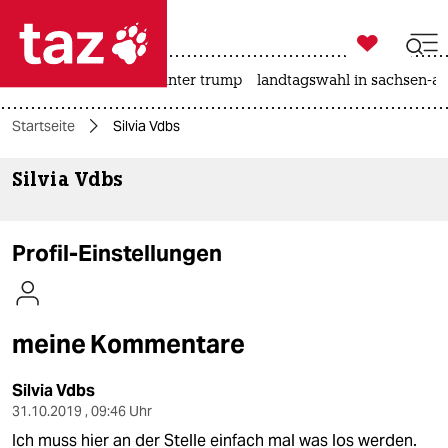

taz zahl ich
nahost-konflikt
usa unter trump
landtagswahl in sachsen-an

taz zahl ich
Startseite
Silvia Vdbs
taz zahl ich
Silvia Vdbs
themen
politik
Profil-Einstellungen
öko
gesellschaft
meine Kommentare
kultur
Silvia Vdbs
sport
31.10.2019 , 09:46 Uhr
Ich muss hier an der Stelle einfach mal was los werden.