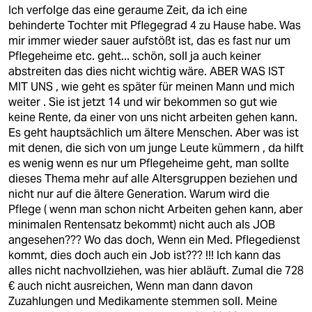
berlin
Ich verfolge das eine geraume Zeit, da ich eine
behinderte Tochter mit Pflegegrad 4 zu Hause habe. Was
nord
mir immer wieder sauer aufstößt ist, das es fast nur um
Pflegeheime etc. geht... schön, soll ja auch keiner
wahrheit
abstreiten das dies nicht wichtig wäre. ABER WAS IST
MIT UNS , wie geht es später für meinen Mann und mich
verlag
weiter . Sie ist jetzt 14 und wir bekommen so gut wie
keine Rente, da einer von uns nicht arbeiten gehen kann.
verlag
Es geht hauptsächlich um ältere Menschen. Aber was ist
mit denen, die sich von um junge Leute kümmern , da hilft
veranstaltungen
es wenig wenn es nur um Pflegeheime geht, man sollte
shop
dieses Thema mehr auf alle Altersgruppen beziehen und
nicht nur auf die ältere Generation. Warum wird die
fragen & hilfe
Pflege ( wenn man schon nicht Arbeiten gehen kann, aber
minimalen Rentensatz bekommt) nicht auch als JOB
unterstützen
angesehen??? Wo das doch, Wenn ein Med. Pflegedienst
kommt, dies doch auch ein Job ist??? !!! Ich kann das
abo
alles nicht nachvollziehen, was hier abläuft. Zumal die 728
€ auch nicht ausreichen, Wenn man dann davon
genossenschaft
Zuzahlungen und Medikamente stemmen soll. Meine