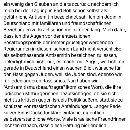
berlin
ein wenig den Glauben an die taz zurück, nachdem ich
mich bei der Tagung in Bad Boll schon selbst als
nord
gefährliche Antisemitin bezeichnet sah. Ich bin Jüdin in
Deutschland mit familiären und freundschaftlichen
wahrheit
Beziehungen zu Israel schon mein Leben lang. Mich dafür,
dass ich die Augen vor der entsetzlichen
verlag
Besatzungspolitik der immer gruseliger werdenden
Regierungen in diesem schönen Land nicht verschließe,
verlag
als selbsthassende Antisemitin bezeichnen zu lassen,
beleidigt mich nicht nur, es macht mir Angst, weil ich mir
veranstaltungen
gerade in Deutschland einen wachen Blick wünsche für
shop
den Hass gegen Juden, weil sie Juden sind, ebenso wir
für jeden anderen Rassismus. Nun haben wir
fragen & hilfe
"Antisemitismusbeauftragte" (komisches Wort), die ihre
jüdischen Mitbürgerinnen beaufsichtigen, ob sie sich
unterstützen
nicht zu kritisch gegen Israels Politik äußern, statt sie zu
schützen vor rassistischen Anfeindungen. Langer Rede
abo
kurzer Sinn: Danke für klare einfache, eigentlich
selbstverständliche Worte. Viele israelische Freund*innen
genossenschaft
lechzen danach, dass diese Haltung hier endlich