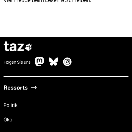
Viel Freude beim Lesen & Schreiben.
taz

Folgen Sie uns
Ressorts
Politik
Öko