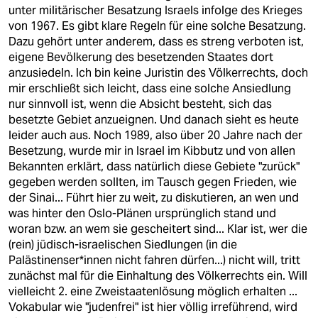
unter militärischer Besatzung Israels infolge des Krieges
von 1967. Es gibt klare Regeln für eine solche Besatzung.
Dazu gehört unter anderem, dass es streng verboten ist,
eigene Bevölkerung des besetzenden Staates dort
anzusiedeln. Ich bin keine Juristin des Völkerrechts, doch
mir erschließt sich leicht, dass eine solche Ansiedlung
nur sinnvoll ist, wenn die Absicht besteht, sich das
besetzte Gebiet anzueignen. Und danach sieht es heute
leider auch aus. Noch 1989, also über 20 Jahre nach der
Besetzung, wurde mir in Israel im Kibbutz und von allen
Bekannten erklärt, dass natürlich diese Gebiete "zurück"
gegeben werden sollten, im Tausch gegen Frieden, wie
der Sinai... Führt hier zu weit, zu diskutieren, an wen und
was hinter den Oslo-Plänen ursprünglich stand und
woran bzw. an wem sie gescheitert sind... Klar ist, wer die
(rein) jüdisch-israelischen Siedlungen (in die
Palästinenser*innen nicht fahren dürfen...) nicht will, tritt
zunächst mal für die Einhaltung des Völkerrechts ein. Will
vielleicht 2. eine Zweistaatenlösung möglich erhalten ...
Vokabular wie "judenfrei" ist hier völlig irreführend, wird