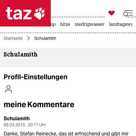

taz zahl ich
katzen
usa unter trump
hitze
niedrigwasser
landtagswahl

taz zahl ich
Startseite
Schulamith
taz zahl ich
Schulamith
themen
politik
Profil-Einstellungen
öko
gesellschaft
meine Kommentare
kultur
Schulamith
sport
09.03.2019 , 20:17 Uhr
Danke, Stefan Reinecke, das ist erfrischend und gibt mir