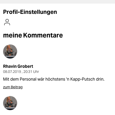
berlin
Profil-Einstellungen
nord
wahrheit
meine Kommentare
verlag
verlag
veranstaltungen
shop
Rhavin Grobert
08.07.2019 , 20:31 Uhr
fragen & hilfe
Mit dem Personal wär höchstens 'n Kapp-Putsch drin.
unterstützen
zum Beitrag
abo
genossenschaft