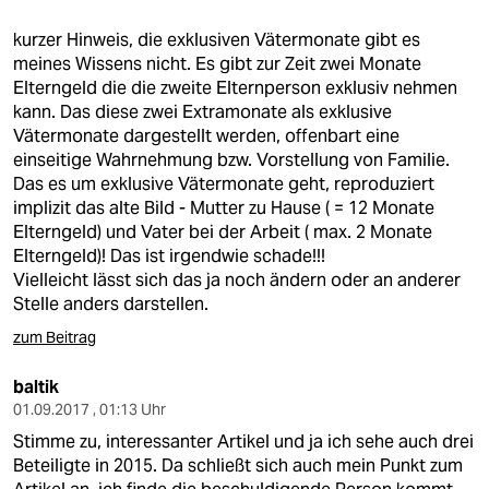
berlin
kurzer Hinweis, die exklusiven Vätermonate gibt es
nord
meines Wissens nicht. Es gibt zur Zeit zwei Monate
Elterngeld die die zweite Elternperson exklusiv nehmen
wahrheit
kann. Das diese zwei Extramonate als exklusive
Vätermonate dargestellt werden, offenbart eine
verlag
einseitige Wahrnehmung bzw. Vorstellung von Familie.
Das es um exklusive Vätermonate geht, reproduziert
verlag
implizit das alte Bild - Mutter zu Hause ( = 12 Monate
Elterngeld) und Vater bei der Arbeit ( max. 2 Monate
veranstaltungen
Elterngeld)! Das ist irgendwie schade!!!
shop
Vielleicht lässt sich das ja noch ändern oder an anderer
Stelle anders darstellen.
fragen & hilfe
zum Beitrag
unterstützen
baltik
abo
01.09.2017 , 01:13 Uhr
Stimme zu, interessanter Artikel und ja ich sehe auch drei
genossenschaft
Beteiligte in 2015. Da schließt sich auch mein Punkt zum