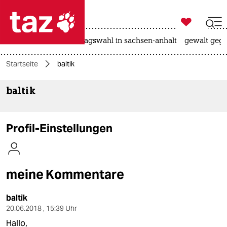

taz zahl ich
nahost-konflikt
landtagswahl in sachsen-anhalt
gewalt gege

taz zahl ich
Startseite
baltik
taz zahl ich
baltik
themen
politik
Profil-Einstellungen
öko
gesellschaft
meine Kommentare
kultur
baltik
sport
20.06.2018 , 15:39 Uhr
Hallo,