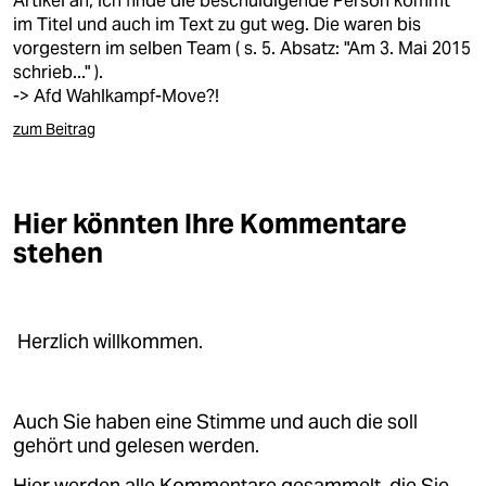
Artikel an, ich finde die beschuldigende Person kommt
epaper login
im Titel und auch im Text zu gut weg. Die waren bis
vorgestern im selben Team ( s. 5. Absatz: "Am 3. Mai 2015
schrieb..." ).
-> Afd Wahlkampf-Move?!
zum Beitrag
Hier könnten Ihre Kommentare
stehen
Herzlich willkommen.
Auch Sie haben eine Stimme und auch die soll
gehört und gelesen werden.