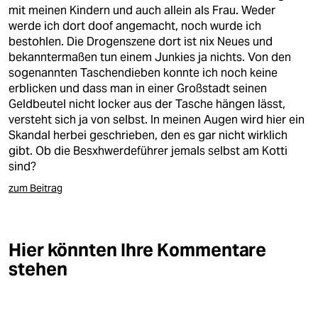
berlin
mit meinen Kindern und auch allein als Frau. Weder
werde ich dort doof angemacht, noch wurde ich
nord
bestohlen. Die Drogenszene dort ist nix Neues und
bekanntermaßen tun einem Junkies ja nichts. Von den
wahrheit
sogenannten Taschendieben konnte ich noch keine
erblicken und dass man in einer Großstadt seinen
verlag
Geldbeutel nicht locker aus der Tasche hängen lässt,
versteht sich ja von selbst. In meinen Augen wird hier ein
verlag
Skandal herbei geschrieben, den es gar nicht wirklich
gibt. Ob die Besxhwerdeführer jemals selbst am Kotti
veranstaltungen
sind?
shop
zum Beitrag
fragen & hilfe
unterstützen
Hier könnten Ihre Kommentare
stehen
abo
genossenschaft