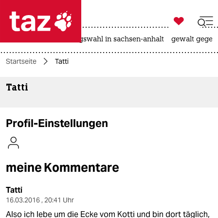

taz zahl ich
hitze
surfen
landtagswahl in sachsen-anhalt
gewalt gegen

taz zahl ich
Startseite
Tatti
taz zahl ich
Tatti
themen
politik
Profil-Einstellungen
öko
gesellschaft
meine Kommentare
kultur
Tatti
sport
16.03.2016 , 20:41 Uhr
Also ich lebe um die Ecke vom Kotti und bin dort täglich,