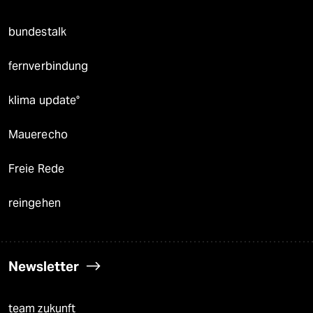
bundestalk
fernverbindung
klima update°
Mauerecho
Freie Rede
reingehen
Newsletter
team zukunft