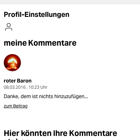
berlin
Profil-Einstellungen
nord
wahrheit
meine Kommentare
verlag
verlag
veranstaltungen
shop
roter Baron
08.03.2016 , 10:23 Uhr
fragen & hilfe
Danke, dem ist nichts hinzuzufügen...
unterstützen
zum Beitrag
abo
genossenschaft
Hier könnten Ihre Kommentare