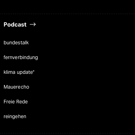
Podcast
bundestalk
fernverbindung
klima update°
Mauerecho
Freie Rede
reingehen