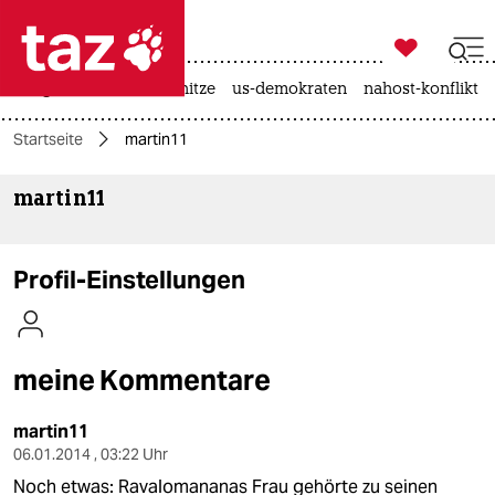

taz zahl ich
krieg in der ukraine
hitze
us-demokraten
nahost-konflikt

taz zahl ich
Startseite
martin11
taz zahl ich
martin11
themen
politik
Profil-Einstellungen
öko
gesellschaft
meine Kommentare
kultur
martin11
sport
06.01.2014 , 03:22 Uhr
Noch etwas: Ravalomananas Frau gehörte zu seinen