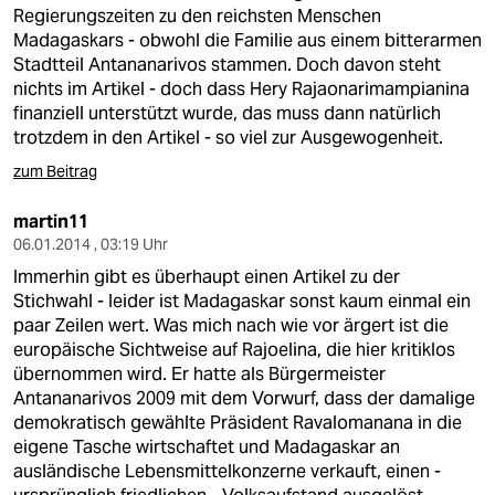
berlin
Regierungszeiten zu den reichsten Menschen
Madagaskars - obwohl die Familie aus einem bitterarmen
nord
Stadtteil Antananarivos stammen. Doch davon steht
nichts im Artikel - doch dass Hery Rajaonarimampianina
wahrheit
finanziell unterstützt wurde, das muss dann natürlich
trotzdem in den Artikel - so viel zur Ausgewogenheit.
verlag
zum Beitrag
verlag
martin11
veranstaltungen
06.01.2014 , 03:19 Uhr
Immerhin gibt es überhaupt einen Artikel zu der
shop
Stichwahl - leider ist Madagaskar sonst kaum einmal ein
fragen & hilfe
paar Zeilen wert. Was mich nach wie vor ärgert ist die
europäische Sichtweise auf Rajoelina, die hier kritiklos
unterstützen
übernommen wird. Er hatte als Bürgermeister
Antananarivos 2009 mit dem Vorwurf, dass der damalige
abo
demokratisch gewählte Präsident Ravalomanana in die
eigene Tasche wirtschaftet und Madagaskar an
genossenschaft
ausländische Lebensmittelkonzerne verkauft, einen -