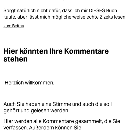
berlin
Sorgt natürlich nicht dafür, dass ich mir DIESES Buch
nord
kaufe, aber lässt mich möglicherweise echte Zizeks lesen.
wahrheit
zum Beitrag
verlag
Hier könnten Ihre Kommentare
verlag
stehen
veranstaltungen
shop
Herzlich willkommen.
fragen & hilfe
unterstützen
Auch Sie haben eine Stimme und auch die soll
abo
gehört und gelesen werden.
genossenschaft
Hier werden alle Kommentare gesammelt, die Sie
verfassen. Außerdem können Sie