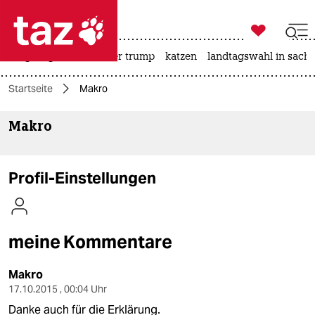

taz zahl ich
bergsteigen
usa unter trump
katzen
landtagswahl in sachs

taz zahl ich
Startseite
Makro
taz zahl ich
Makro
themen
politik
Profil-Einstellungen
öko
gesellschaft
meine Kommentare
kultur
Makro
sport
17.10.2015 , 00:04 Uhr
Danke auch für die Erklärung.