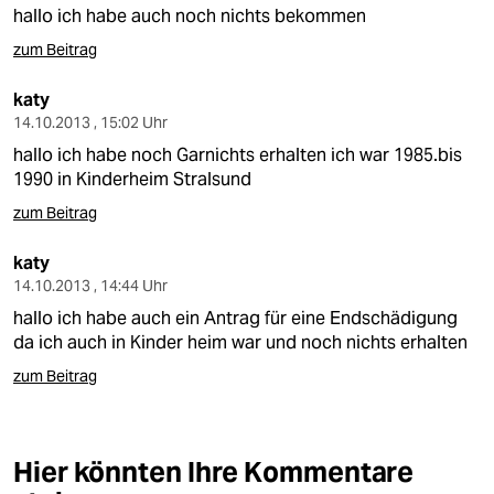
berlin
hallo ich habe auch noch nichts bekommen
nord
zum Beitrag
wahrheit
katy
14.10.2013 , 15:02 Uhr
verlag
hallo ich habe noch Garnichts erhalten ich war 1985.bis
1990 in Kinderheim Stralsund
verlag
zum Beitrag
veranstaltungen
katy
shop
14.10.2013 , 14:44 Uhr
hallo ich habe auch ein Antrag für eine Endschädigung
fragen & hilfe
da ich auch in Kinder heim war und noch nichts erhalten
unterstützen
zum Beitrag
abo
genossenschaft
Hier könnten Ihre Kommentare