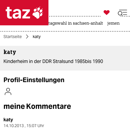

taz zahl ich
drohnen
rente
landtagswahl in sachsen-anhalt
jemen

taz zahl ich
Startseite
katy
taz zahl ich
katy
themen
Kinderheim in der DDR Stralsund 1985bis 1990
politik
öko
Profil-Einstellungen
gesellschaft
kultur
meine Kommentare
sport
katy
14.10.2013 , 15:07 Uhr