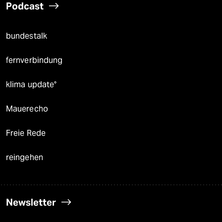
Podcast
bundestalk
fernverbindung
klima update°
Mauerecho
Freie Rede
reingehen
Newsletter