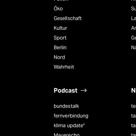
Öko
S
Gesellschaft
L
Kultur
A
Sport
G
Berlin
Na
Nord
Wahrheit
Podcast
N
bundestalk
t
fernverbindung
ta
klima update°
ta
Mauerecho
ta