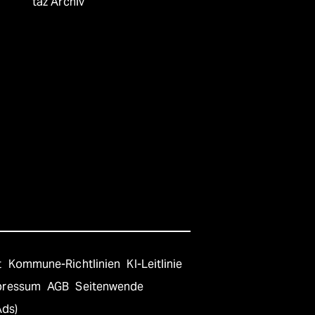
taz Archiv
t
Kommune-Richtlinien
KI-Leitlinie
pressum
AGB
Seitenwende
Ads)