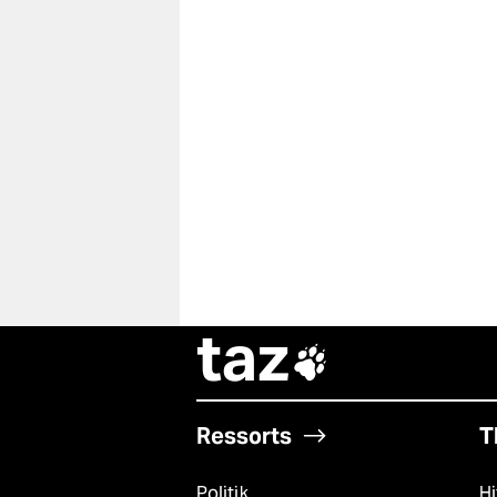
taz

Ressorts
T
Politik
Hi