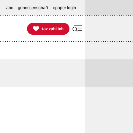
abo
genossenschaft
epaper login

taz zahl ich
taz zahl ich