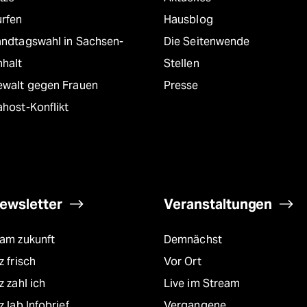
urfen
Hausblog
andtagswahl in Sachsen-
Die Seitenwende
nhalt
Stellen
ewalt gegen Frauen
Presse
host-Konflikt
ewsletter
Veranstaltungen
eam zukunft
Demnächst
z frisch
Vor Ort
z zahl ich
Live im Stream
z lab Infobrief
Vergangene