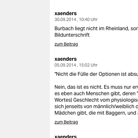
berlin
xaenders
nord
30.09.2014 , 10:40 Uhr
wahrheit
Burbach liegt nicht im Rheinland, so
Bildunterschrift
verlag
zum Beitrag
verlag
xaenders
05.09.2014 , 15:02 Uhr
veranstaltungen
"Nicht die Fülle der Optionen ist ab
shop
Nein, das ist es nicht. Es muss nur e
fragen & hilfe
es eben auch Menschen gibt, deren 
Wortes) Geschlecht vom physiologisc
unterstützen
sich jenseits von männlich/weiblich 
Mädchen gibt, die mit Baggern, und 
abo
zum Beitrag
genossenschaft
xaenders