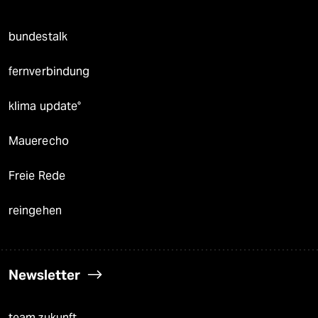
bundestalk
fernverbindung
klima update°
Mauerecho
Freie Rede
reingehen
Newsletter
team zukunft