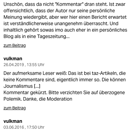
berlin
Unschön, dass da nicht "Kommentar" dran steht. Ist zwar
offensichtlich, dass der Autor nur seine persönliche
nord
Meinung wiedergibt, aber wer hier einen Bericht erwartet
ist verständlicherweise unangenehm überrascht. Und
wahrheit
inhaltlich gehört sowas imo auch eher in ein persönliches
Blog als in eine Tageszeitung...
verlag
zum Beitrag
verlag
vulkman
veranstaltungen
26.04.2019 , 13:55 Uhr
Der aufmerksame Leser weiß: Das ist bei taz-Artikeln, die
shop
keine Kommentare sind, eigentlich immer so. Die können
fragen & hilfe
Journalismus [...]
Kommentar gekürzt. Bitte verzichten Sie auf überzogene
unterstützen
Polemik. Danke, die Moderation
zum Beitrag
abo
genossenschaft
vulkman
03.06.2016 , 17:50 Uhr