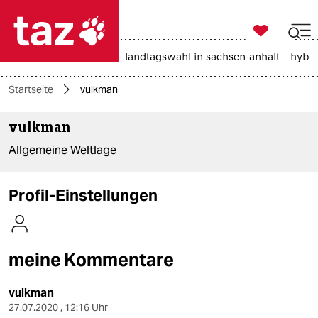

taz zahl ich
niedrigwasser
rente
landtagswahl in sachsen-anhalt
hybri

taz zahl ich
Startseite
vulkman
taz zahl ich
vulkman
themen
Allgemeine Weltlage
politik
öko
Profil-Einstellungen
gesellschaft
kultur
meine Kommentare
sport
vulkman
27.07.2020 , 12:16 Uhr