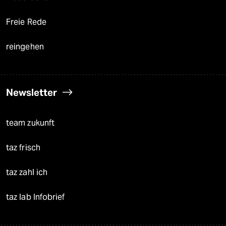
Freie Rede
reingehen
Newsletter
team zukunft
taz frisch
taz zahl ich
taz lab Infobrief