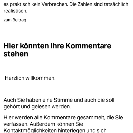
berlin
es praktisch kein Verbrechen. Die Zahlen sind tatsächlich
realistisch.
nord
zum Beitrag
wahrheit
verlag
Hier könnten Ihre Kommentare
stehen
verlag
veranstaltungen
shop
Herzlich willkommen.
fragen & hilfe
unterstützen
Auch Sie haben eine Stimme und auch die soll
gehört und gelesen werden.
abo
Hier werden alle Kommentare gesammelt, die Sie
genossenschaft
verfassen. Außerdem können Sie
Kontaktmöglichkeiten hinterlegen und sich