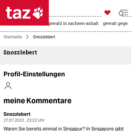

taz zahl ich
hitze
surfen
landtagswahl in sachsen-anhalt
gewalt gegen

taz zahl ich
Startseite
Snozzlebert
taz zahl ich
Snozzlebert
themen
politik
Profil-Einstellungen
öko
gesellschaft
meine Kommentare
kultur
Snozzlebert
sport
27.07.2023 , 23:22 Uhr
Waren Sie bereits einmal in Singapur? In Singapore gibt