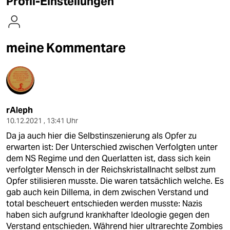
Profil-Einstellungen
berlin
nord
meine Kommentare
wahrheit
verlag
verlag
rAleph
veranstaltungen
10.12.2021 , 13:41 Uhr
shop
Da ja auch hier die Selbstinszenierung als Opfer zu
erwarten ist: Der Unterschied zwischen Verfolgten unter
fragen & hilfe
dem NS Regime und den Querlatten ist, dass sich kein
verfolgter Mensch in der Reichskristallnacht selbst zum
unterstützen
Opfer stilisieren musste. Die waren tatsächlich welche. Es
abo
gab auch kein Dillema, in dem zwischen Verstand und
total bescheuert entschieden werden musste: Nazis
genossenschaft
haben sich aufgrund krankhafter Ideologie gegen den
Verstand entschieden. Während hier ultrarechte Zombies