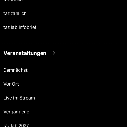
taz zahl ich
taz lab Infobrief
Veranstaltungen
Demnächst
Vor Ort
Live im Stream
Vergangene
taz lab 2027