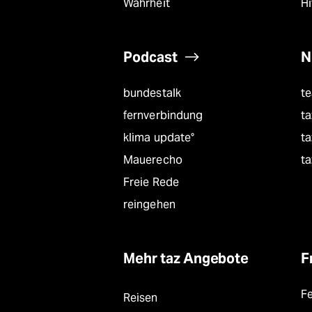
Wahrheit
Hi
Podcast
N
bundestalk
t
fernverbindung
ta
klima update°
ta
Mauerecho
ta
Freie Rede
reingehen
Mehr taz Angebote
F
F
Reisen