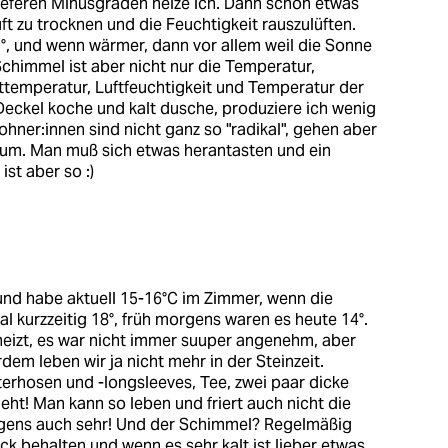
 tieferen Minusgraden heize ich. Dann schon etwas
ft zu trocknen und die Feuchtigkeit rauszulüften.
°, und wenn wärmer, dann vor allem weil die Sonne
chimmel ist aber nicht nur die Temperatur,
temperatur, Luftfeuchtigkeit und Temperatur der
eckel koche und kalt dusche, produziere ich wenig
hner:innen sind nicht ganz so "radikal", gehen aber
um. Man muß sich etwas herantasten und ein
ist aber so :)
und habe aktuell 15-16°C im Zimmer, wenn die
 kurzzeitig 18°, früh morgens waren es heute 14°.
eheizt, es war nicht immer suuper angenehm, aber
em leben wir ja nicht mehr in der Steinzeit.
erhosen und -longsleeves, Tee, zwei paar dicke
eht! Man kann so leben und friert auch nicht die
brigens auch sehr! Und der Schimmel? Regelmäßig
lick behalten und wenn es sehr kalt ist lieber etwas