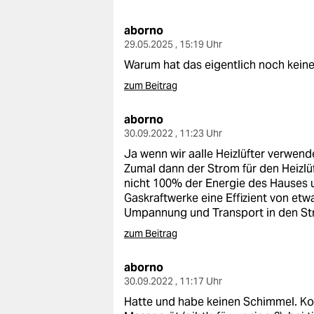
berlin
aborno
nord
29.05.2025 , 15:19 Uhr
wahrheit
Warum hat das eigentlich noch keine
zum Beitrag
verlag
aborno
verlag
30.09.2022 , 11:23 Uhr
veranstaltungen
Ja wenn wir aalle Heizlüfter verwen
Zumal dann der Strom für den Heizlüf
shop
nicht 100% der Energie des Hauses 
Gaskraftwerke eine Effizient von e
fragen & hilfe
Umpannung und Transport in den St
unterstützen
zum Beitrag
abo
aborno
30.09.2022 , 11:17 Uhr
genossenschaft
Hatte und habe keinen Schimmel. Kont