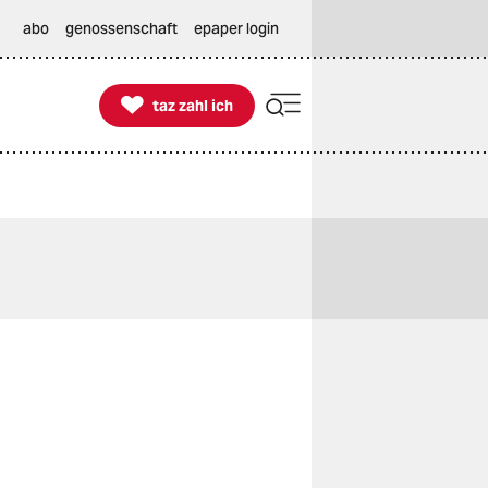
abo
genossenschaft
epaper login

taz zahl ich
taz zahl ich