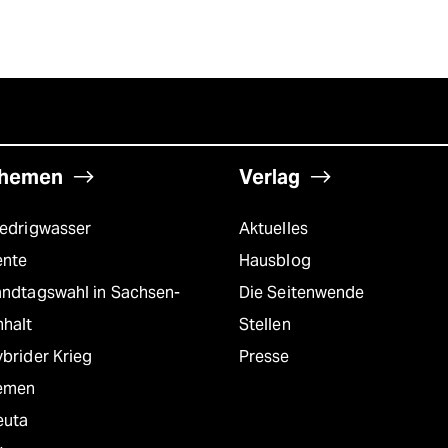
hemen
Verlag
iedrigwasser
Aktuelles
ente
Hausblog
andtagswahl in Sachsen-
Die Seitenwende
nhalt
Stellen
brider Krieg
Presse
emen
euta