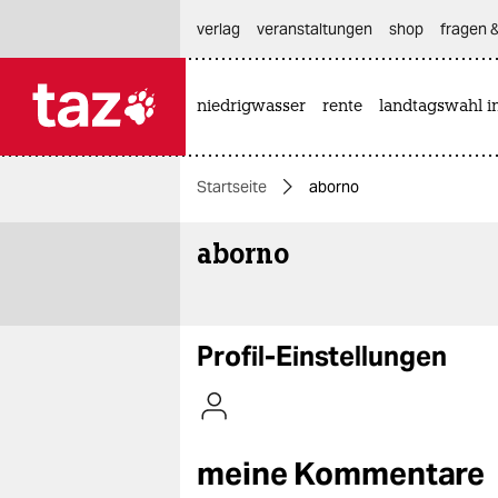
hautnavigation anspringen
hauptinhalt anspringen
footer anspringen
verlag
veranstaltungen
shop
fragen &
niedrigwasser
rente
landtagswahl i

taz zahl ich
taz zahl ich
Startseite
aborno
themen
aborno
politik
öko
gesellschaft
Profil-Einstellungen
kultur
sport
meine Kommentare