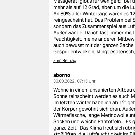
Messgerät (gibt's für wenige €), bei
epaper login
mehr als auf 12 Grad, eben um die Lu
An 80% aller Wintertage waren es 12
reingescheint hat. Das Problem bei S
sondern das Zusammenspiel aus Luft
Außenwände. Da ich fast immer mit D
Feuchtigkeit, meine anderen Mitbewo
auch bewusst mit der ganzen Sache 
Gespür entwickeln, klingt esoterisch, 
zum Beitrag
aborno
30.09.2022 , 07:15 Uhr
Wohne in einem unsanierten Altbau 
Sonne reinscheint werden es auch Mal
Im letzten Winter habe ich ab 12° g
der Körper gewöhnt sich dran. Außerd
Wärmeflasche, lange Merinowolleunt
Socken und weiche Pantoffeln... Es g
ganze Zeit.. Das Klima freut sich ü
stoßlüften, die Luftfeuchtigkeit im B