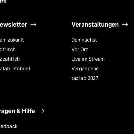
tze
ewsletter
Veranstaltungen
eam zukunft
Demnächst
z frisch
Vor Ort
z zahl ich
Live im Stream
z lab Infobrief
Vergangene
taz lab 2027
ragen & Hilfe
eedback