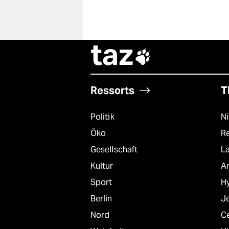
taz

Ressorts
T
Politik
N
Öko
R
Gesellschaft
L
Kultur
A
Sport
Hy
Berlin
J
Nord
C