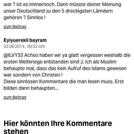
berlin
war ? ist es immernoch. Dann müsste deiner Meinung
unser Deutschland zu den 5 dreckigsten Lämdern
nord
gehören ? Sinnlos !
wahrheit
zum Beitrag
verlag
Eyiyuerekli bayram
22.08.2014 , 09:52 Uhr
verlag
@ILVY33 Achso haben wir ya glatt vergessen weshalb die
ersten Weltkriege entstanden sind ;). Ich als Muslim
veranstaltungen
behaupte mal, dass das kein Aufruf des Islams gewesen
war sondern von Christen !
shop
Diese sinnlosen Kommentare die man lesen muss. Erst
fragen & hilfe
bilden dann behaupten...
zum Beitrag
unterstützen
abo
Hier könnten Ihre Kommentare
genossenschaft
stehen