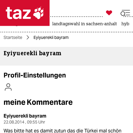

taz zahl ich
niedrigwasser
rente
landtagswahl in sachsen-anhalt
hybri

taz zahl ich
Startseite
Eyiyuerekli bayram
taz zahl ich
Eyiyuerekli bayram
themen
politik
Profil-Einstellungen
öko
gesellschaft
meine Kommentare
kultur
Eyiyuerekli bayram
sport
22.08.2014 , 09:55 Uhr
Was bitte hat es damit zutun das die Türkei mal schön