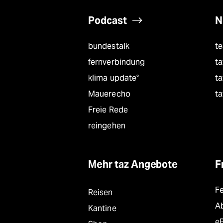
Podcast
N
bundestalk
t
fernverbindung
ta
klima update°
ta
Mauerecho
ta
Freie Rede
reingehen
Mehr taz Angebote
F
F
Reisen
A
Kantine
e