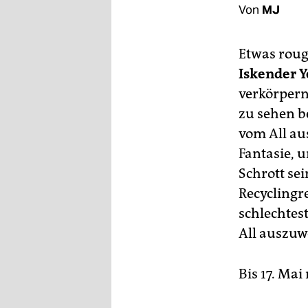
berlin
Von
MJ
nord
Etwas roug
wahrheit
Iskender Y
verlag
verkörpern
zu sehen b
verlag
vom All aus
veranstaltungen
Fantasie, 
Schrott se
shop
Recyclingr
fragen & hilfe
schlechtest
unterstützen
All auszuw
abo
Bis 17. Mai
genossenschaft