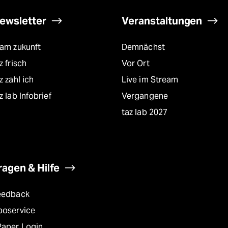
ewsletter
Veranstaltungen
eam zukunft
Demnächst
z frisch
Vor Ort
z zahl ich
Live im Stream
z lab Infobrief
Vergangene
taz lab 2027
ragen & Hilfe
eedback
boservice
Paper Login