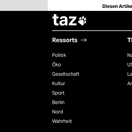
epaper login
Diesen Artikel
taz

Ressorts
T
Politik
Na
Öko
U
Gesellschaft
L
Kultur
A
Sport
Berlin
Nord
Wahrheit