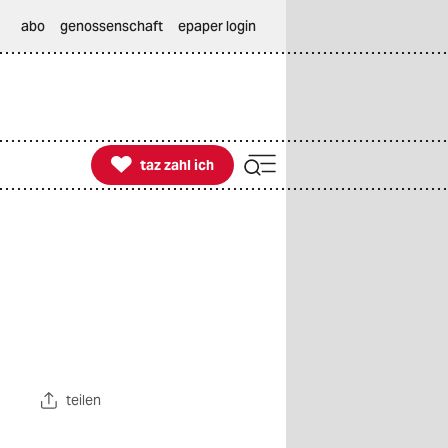
abo
genossenschaft
epaper login

taz zahl ich
taz zahl ich
teilen