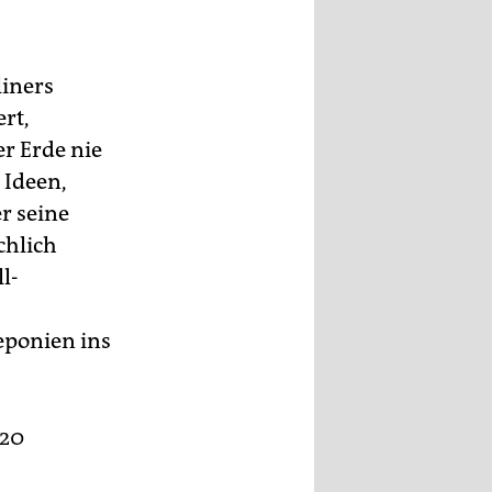
liners
rt,
r Erde nie
 Ideen,
r seine
chlich
l-
deponien ins
 20