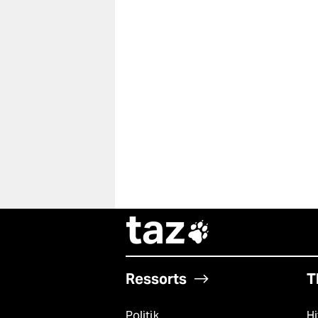
taz

Ressorts
T
Politik
Hi