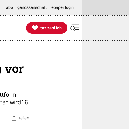
abo
genossenschaft
epaper login

taz zahl ich
taz zahl ich
g vor
attform
ufen wird16
teilen