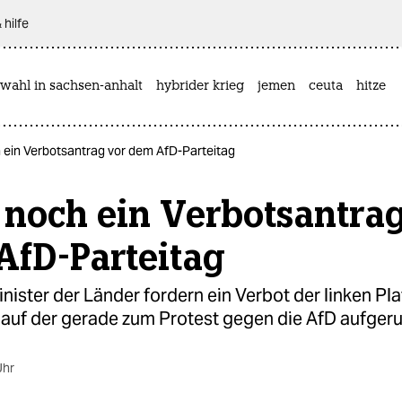
 hilfe
wahl in sachsen-anhalt
hybrider krieg
jemen
ceuta
hitze
ein Verbotsantrag vor dem AfD-Parteitag
 noch ein Verbotsantra
AfD-Parteitag
nister der Länder fordern ein Verbot der linken Pl
 auf der gerade zum Protest gegen die AfD aufger
Uhr