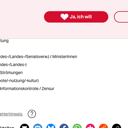
nterstützen

Ja, ich will
itung
ndes-/Landes-/Senatsverw.) / MinisterInnen
undes-/Landes-)
e Strömungen
bote/-nutzung/-kultur)
 Informationskontrolle / Zensur
ehlerhinweis