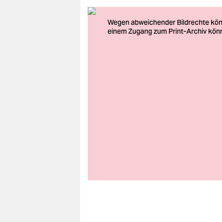
berlin
nord
wahrheit
verlag
verlag
veranstaltungen
shop
fragen & hilfe
unterstützen
abo
genossenschaft