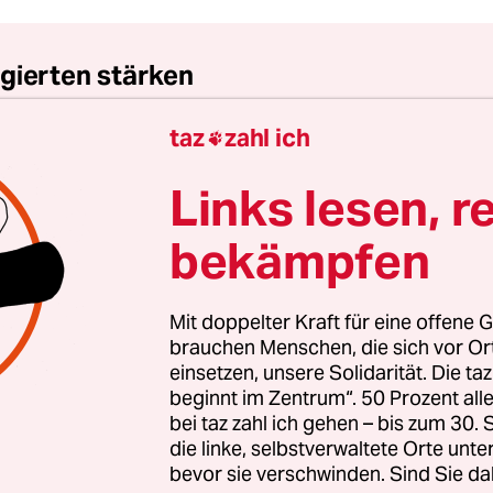
gierten stärken
taz
zahl ich
nde Erfolg der AfD bei den kommenden Landtags

 stark rechtsextreme Kräfte inzwischen geworden 
Links lesen, r
zt braucht es Zusammenhalt und Solidarität. Auc
en Menschen, die sich vor Ort für eine starke
bekämpfen
schaft einsetzen. Die taz kooperiert deshalb mit "A
 Zentrum". Die Kampagne unterstützt bundesweit
Mit doppelter Kraft für eine offene G
altete Orte und baut einen solidarischen Fonds f
brauchen Menschen, die sich vor O
Erhalt auf. Eine offene Gesellschaft braucht gute
einsetzen, unsere Solidarität. Die ta
en Journalismus – und zivilgesellschaftliches E
beginnt im Zentrum“. 50 Prozent a
bei taz zahl ich gehen – bis zum 30
 auch? Dann machen Sie mit und unterstützen Si
die linke, selbstverwaltete Orte unte
bevor sie verschwinden. Sind Sie da