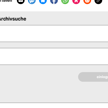
 teilen
Archivsuche
 alle Pflichtfelder (*) aus, um fortfahren zu können.