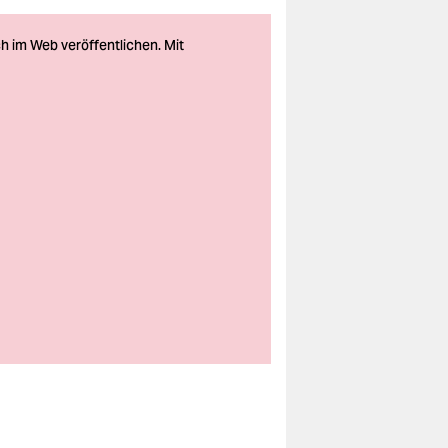
Schon lange im Visier
der Behörden: Demo
gegen staatliche
Repression und ein
Verbot der
Internetplattform
„de.indymedia.org“
2017 in Frankfurt am
Main
Foto: Tim Wagner