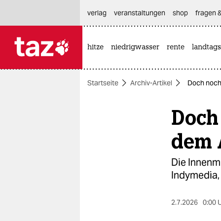
hautnavigation anspringen
hauptinhalt anspringen
footer anspringen
verlag
veranstaltungen
shop
fragen &
hitze
niedrigwasser
rente
landtags

taz zahl ich
taz zahl ich
Startseite
Archiv-Artikel
Doch noch 
themen
Doch
politik
öko
dem 
gesellschaft
Die Innenmi
Indymedia,
kultur
sport
2.7.2026
0:00 