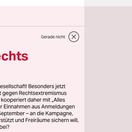
wahlen
Gerade nicht
sind.
echts
h und vor
lles
 linke,
esellschaft! Besonders jetzt
ür deren
rt gegen Rechtsextremismus
n, frei
z kooperiert daher mit „Alles
ngagement.
ller Einnahmen aus Anmeldungen
. September – an die Kampagne,
e unsere
rstützt und Freiräume sichern will,
bei?