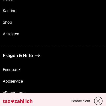
Kantine
Shop
Anzeigen
Fragen & Hilfe
Feedback
Aboservice
ePaper Login
taz
zahl ich
Gerade nicht

Downloads für Abonnierende