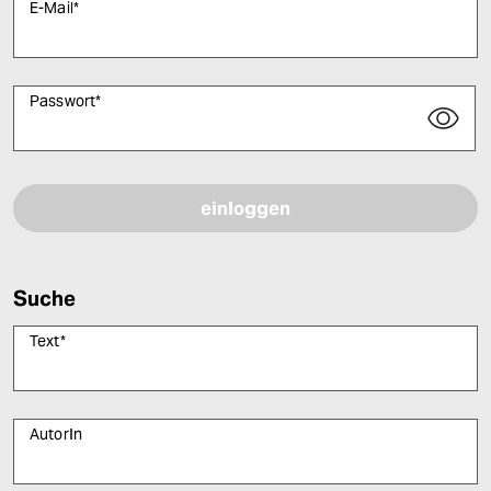
E-Mail
*
Passwort
*
Bitte füllen Sie alle Pflichtfelder (*) aus, um fortfahren zu können.
Suche
Text
*
AutorIn