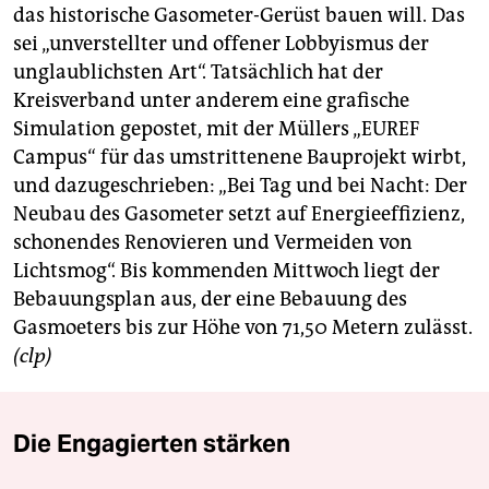
berlin
das historische Gasometer-Gerüst bauen will. Das
sei „unverstellter und offener Lobbyismus der
nord
unglaublichsten Art“. Tatsächlich hat der
wahrheit
Kreisverband unter anderem eine grafische
Simulation gepostet, mit der Müllers „EUREF
verlag
Campus“ für das umstrittenene Bauprojekt wirbt,
und dazugeschrieben: „Bei Tag und bei Nacht: Der
verlag
Neubau des Gasometer setzt auf Energieeffizienz,
veranstaltungen
schonendes Renovieren und Vermeiden von
Lichtsmog“. Bis kommenden Mittwoch liegt der
shop
Bebauungsplan aus, der eine Bebauung des
fragen & hilfe
Gasmoeters bis zur Höhe von 71,50 Metern zulässt.
(clp)
unterstützen
abo
Die Engagierten stärken
genossenschaft