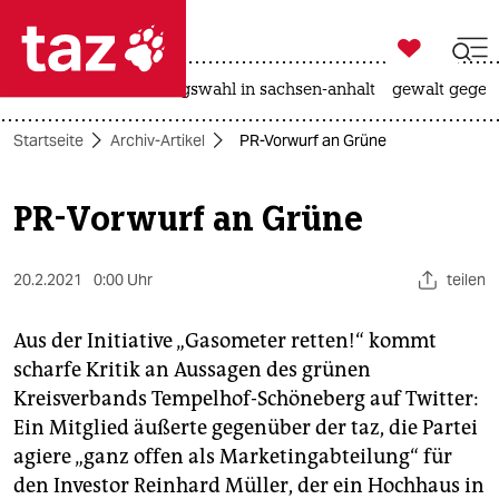

taz zahl ich
hitze
surfen
landtagswahl in sachsen-anhalt
gewalt gegen

taz zahl ich
Startseite
Archiv-Artikel
PR-Vorwurf an Grüne
taz zahl ich
themen
PR-Vorwurf an Grüne
politik
20.2.2021
0:00 Uhr
teilen
öko
Aus der Initiative „Gasometer retten!“ kommt
gesellschaft
scharfe Kritik an Aussagen des grünen
Kreisverbands Tempelhof-Schöneberg auf Twitter:
kultur
Ein Mitglied äußerte gegenüber der taz, die Partei
sport
agiere „ganz offen als Marketingabteilung“ für
den Investor Reinhard Müller, der ein Hochhaus in