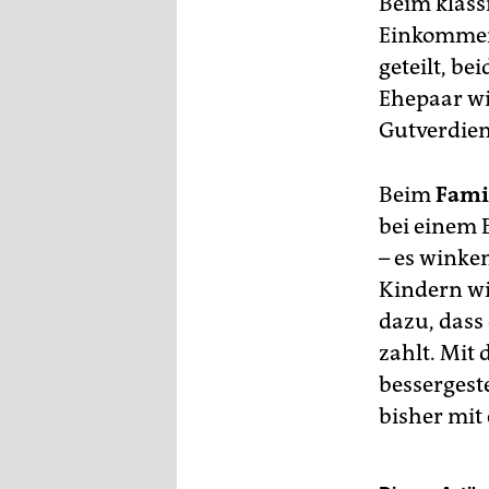
berlin
Beim klas
Einkommen 
nord
geteilt, be
Ehepaar wi
wahrheit
Gutverdien
verlag
verlag
Beim
Fami
bei einem 
veranstaltungen
– es winke
shop
Kindern wi
dazu, dass
fragen & hilfe
zahlt. Mit 
unterstützen
bessergest
abo
bisher mit
genossenschaft