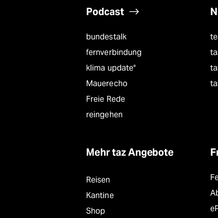
Podcast
N
bundestalk
t
fernverbindung
ta
klima update°
ta
Mauerecho
ta
Freie Rede
reingehen
Mehr taz Angebote
F
F
Reisen
A
Kantine
e
Shop