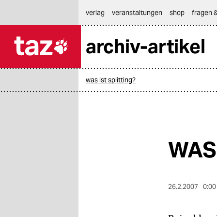
hautnavigation anspringen
hauptinhalt anspringen
footer anspringen
verlag
veranstaltungen
shop
fragen &
archiv-artikel

taz zahl ich
taz zahl ich
was ist splitting?
themen
politik
öko
WAS 
gesellschaft
kultur
26.2.2007
0:00
sport