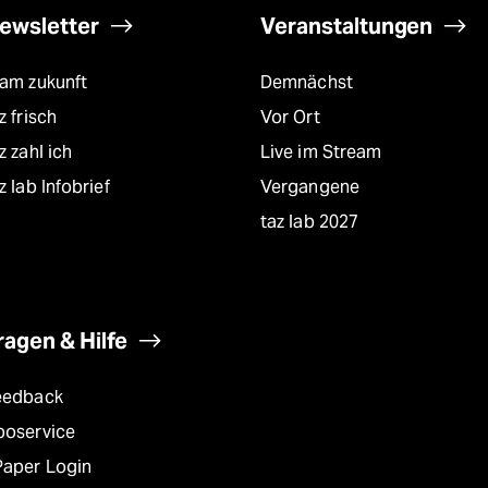
ewsletter
Veranstaltungen
eam zukunft
Demnächst
z frisch
Vor Ort
z zahl ich
Live im Stream
z lab Infobrief
Vergangene
taz lab 2027
ragen & Hilfe
eedback
boservice
Paper Login