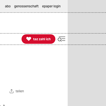
abo
genossenschaft
epaper login

taz zahl ich
taz zahl ich
teilen