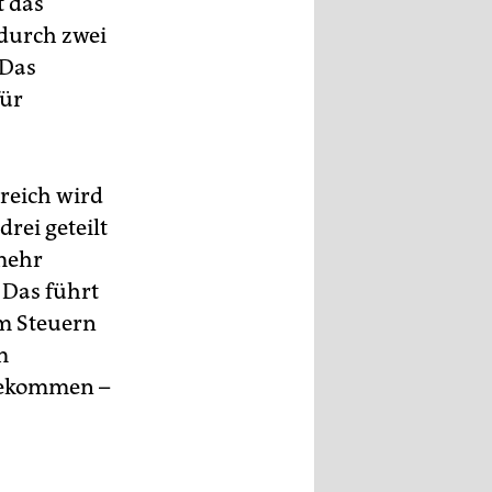
t das
durch zwei
 Das
für
kreich wird
rei geteilt
 mehr
 Das führt
um Steuern
m
 bekommen –