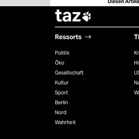
Diesen Artikel
epaper login
taz

Ressorts
T
Politik
Kr
Öko
Hi
Gesellschaft
U
Kultur
Na
Sport
W
Berlin
Nord
Wahrheit