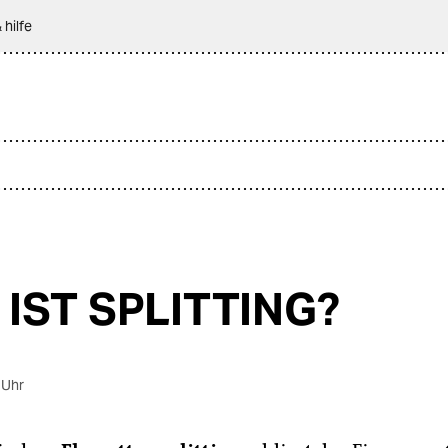
 hilfe
IST SPLITTING?
 Uhr