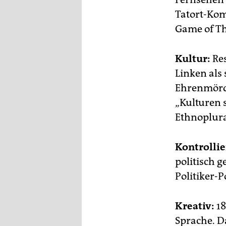
Tatort-Kom
Game of Th
Kultur:
Re
Linken als 
Ehrenmörde
„Kulturen 
Ethnoplura
Kontrollie
politisch g
Politiker-P
Kreativ:
18
Sprache. D