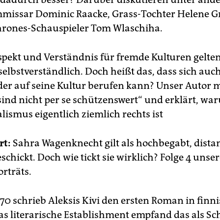
missar Dominic Raacke, Grass-Tochter Helene G
rones-Schauspieler Tom Wlaschiha.
spekt und Verständnis für fremde Kulturen gelte
selbstverständlich. Doch heißt das, dass sich auch
r auf seine Kultur berufen kann? Unser Autor 
sind nicht per se schützenswert“ und erklärt, wa
lismus eigentlich ziemlich rechts ist
rt:
Sahra Wagenknecht gilt als hochbegabt, dista
eschickt. Doch wie tickt sie wirklich? Folge 4 unse
orträts.
70 schrieb Aleksis Kivi den ersten Roman in finn
as literarische Establishment empfand das als Sc