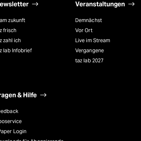
ewsletter
Veranstaltungen
eam zukunft
Demnächst
z frisch
Vor Ort
z zahl ich
Live im Stream
z lab Infobrief
Vergangene
taz lab 2027
ragen & Hilfe
eedback
boservice
Paper Login