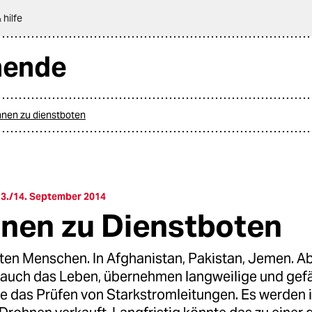
 hilfe
nende
hnen zu dienstboten
3./14. September 2014
nen zu Dienstboten
ten Menschen. In Afghanistan, Pakistan, Jemen. Ab
n auch das Leben, übernehmen langweilige und gefä
ie das Prüfen von Starkstromleitungen. Es werden