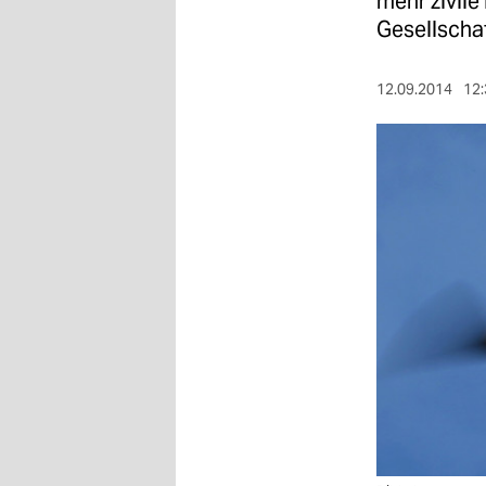
mehr zivile
berlin
Gesellscha
nord
12.09.2014
12:
wahrheit
verlag
verlag
veranstaltungen
shop
fragen & hilfe
unterstützen
abo
genossenschaft