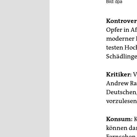
epaper login
Bild: dpa
Kontrover
Opfer in A
moderner K
testen Hoc
Schädlinge
Kritiker:
V
Andrew Ran
Deutschen,
vorzulesen
Konsum:
K
können dan
Fernsehen 