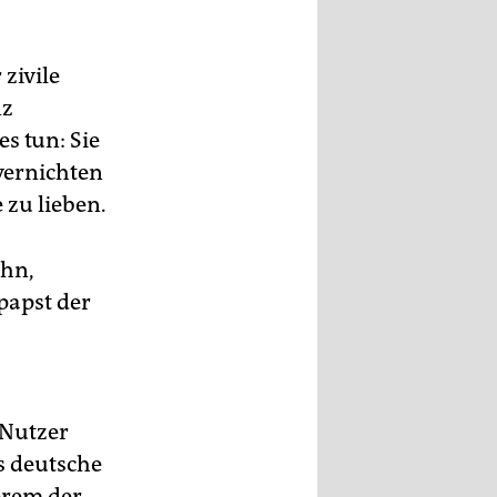
zivile
nz
s tun: Sie
vernichten
 zu lieben.
ohn,
papst der
 Nutzer
s deutsche
erem der