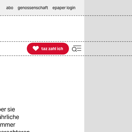
abo
genossenschaft
epaper login

taz zahl ich
taz zahl ich
er sie
hrliche
 immer