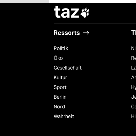
taz

Ressorts
T
Politik
N
Öko
R
Gesellschaft
L
Kultur
A
Sport
Hy
Berlin
J
Nord
C
Wahrheit
Hi