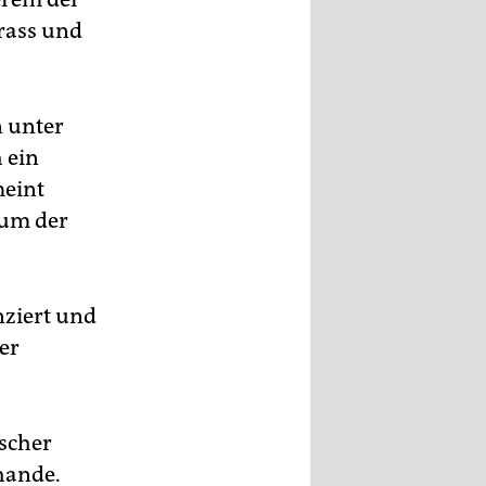
rass und
n unter
 ein
meint
rum der
nziert und
rer
ischer
hande.