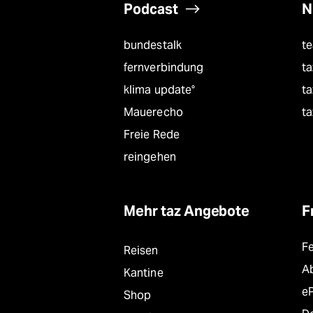
Podcast
N
bundestalk
t
fernverbindung
ta
klima update°
ta
Mauerecho
ta
Freie Rede
reingehen
Mehr taz Angebote
F
F
Reisen
A
Kantine
e
Shop