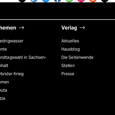
hemen
Verlag
iedrigwasser
Aktuelles
ente
Hausblog
andtagswahl in Sachsen-
Die Seitenwende
nhalt
Stellen
brider Krieg
Presse
emen
euta
tze