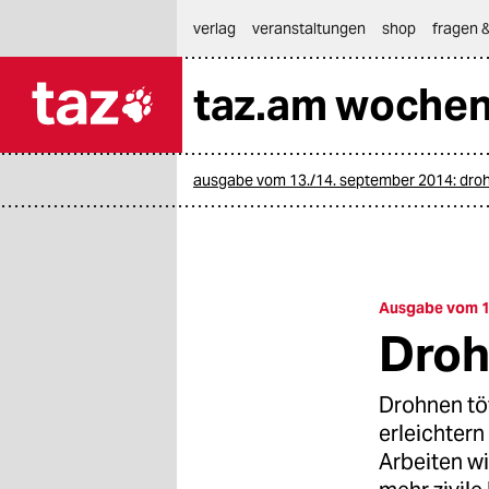
hautnavigation anspringen
hauptinhalt anspringen
footer anspringen
verlag
veranstaltungen
shop
fragen &
taz.am woche

taz zahl ich
taz zahl ich
ausgabe vom 13./14. september 2014: dro
themen
politik
öko
Ausgabe vom 1
Droh
gesellschaft
kultur
Drohnen tö
erleichter
sport
Arbeiten w