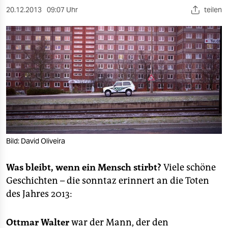
berlin
20.12.2013
09:07 Uhr
teilen
nord
wahrheit
verlag
verlag
veranstaltungen
shop
Bild: David Oliveira
fragen & hilfe
Was bleibt, wenn ein Mensch stirbt?
Viele schöne
unterstützen
Geschichten – die sonntaz erinnert an die Toten
abo
des Jahres 2013:
genossenschaft
Ottmar Walter
war der Mann, der den