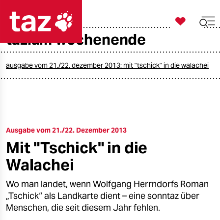

taz zahl ich
taz.am wochenende

taz zahl ich
taz zahl ich
ausgabe vom 21./22. dezember 2013: mit "tschick" in die walachei
themen
politik
Ausgabe vom 21./22. Dezember 2013
öko
Mit "Tschick" in die
gesellschaft
Walachei
kultur
Wo man landet, wenn Wolfgang Herrndorfs Roman
„Tschick“ als Landkarte dient – eine sonntaz über
sport
Menschen, die seit diesem Jahr fehlen.