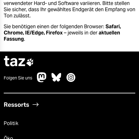
berlin
verwendeter Hard- und Software variieren. Bitte stellen
Sie sicher, dass Ihr gewähltes Endgerät den Empfang von
nord
Ton zulässt.
Sie benötigen einen der folgenden Browser:
Safari,
wahrheit
Chrome, IE/Edge, Firefox
– jeweils in der
aktuellen
Fassung
.
verlag
taz
verlag

veranstaltungen
Folgen Sie uns
shop
fragen & hilfe
unterstützen
Ressorts
abo
Politik
genossenschaft
Öko