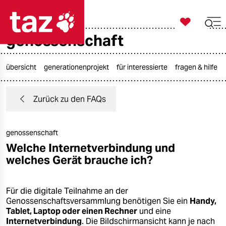

taz zahl ich
genossenschaft

taz zahl ich
taz zahl ich
übersicht
generationenprojekt
für interessierte
fragen & hilfe
themen
Zurück zu den FAQs
politik
genossenschaft
öko
Welche Internetverbindung und
welches Gerät brauche ich?
gesellschaft
kultur
Für die digitale Teilnahme an der
Genossenschaftsversammlung benötigen Sie ein
Handy,
sport
Tablet, Laptop oder einen Rechner
und eine
Internetverbindung
. Die Bildschirmansicht kann je nach