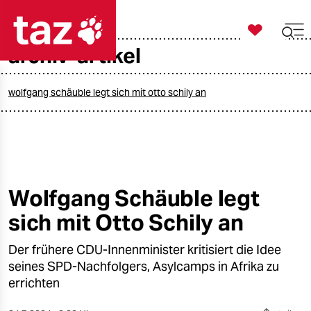

taz zahl ich
archiv-artikel

taz zahl ich
taz zahl ich
wolfgang schäuble legt sich mit otto schily an
themen
politik
öko
Wolfgang Schäuble legt
sich mit Otto Schily an
gesellschaft
Der frühere CDU-Innenminister kritisiert die Idee
kultur
seines SPD-Nachfolgers, Asylcamps in Afrika zu
sport
errichten