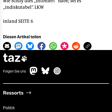
wie Schily dies „intoniert“ habe, sei es
„indiskutabel“.
LKW
inland SEITE 6
Diesen Artikel teilen
taz

Folgen Sie uns
Ressorts
Politik