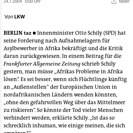
berlin
24.7.2004
0:00 Uhr
teilen
nord
Von
LKW
wahrheit
BERLIN
taz ■
Innenminister Otto Schily (SPD) hat
verlag
seine Forderung nach Aufnahmelagern für
Asylbewerber in Afrika bekräftigt und die Kritik
verlag
daran zurückgewiesen. In einem Beitrag für die
Frankfurter Allgemeine Zeitung
schrieb Schily
veranstaltungen
gestern, man müsse „Afrikas Probleme in Afrika
shop
lösen“. Es sei besser, wenn sich Flüchtlinge künftig
an „Außenstellen“ der Europäischen Union in
fragen & hilfe
nordafrikanischen Ländern wenden könnten,
unterstützen
„ohne den gefahrvollen Weg über das Mittelmeer
zu riskieren“. So könnte der Tod vieler Menschen
abo
verhindert werden, erklärte Schily. „Ist das so
genossenschaft
schrecklich inhuman, wie einige meinen, die sich