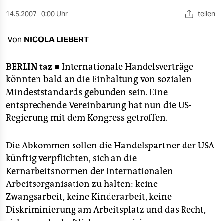
berlin
14.5.2007
0:00 Uhr
teilen
nord
Von
NICOLA LIEBERT
wahrheit
verlag
BERLIN
taz ■
Internationale Handelsverträge
könnten bald an die Einhaltung von sozialen
verlag
Mindeststandards gebunden sein. Eine
entsprechende Vereinbarung hat nun die US-
veranstaltungen
Regierung mit dem Kongress getroffen.
shop
fragen & hilfe
Die Abkommen sollen die Handelspartner der USA
künftig verpflichten, sich an die
unterstützen
Kernarbeitsnormen der Internationalen
Arbeitsorganisation zu halten: keine
abo
Zwangsarbeit, keine Kinderarbeit, keine
genossenschaft
Diskriminierung am Arbeitsplatz und das Recht,