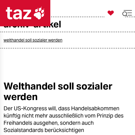

taz zahl ich
archiv-artikel

taz zahl ich
taz zahl ich
welthandel soll sozialer werden
themen
politik
öko
Welthandel soll sozialer
werden
gesellschaft
Der US-Kongress will, dass Handelsabkommen
kultur
künftig nicht mehr ausschließlich vom Prinzip des
sport
Freihandels ausgehen, sondern auch
Sozialstandards berücksichtigen