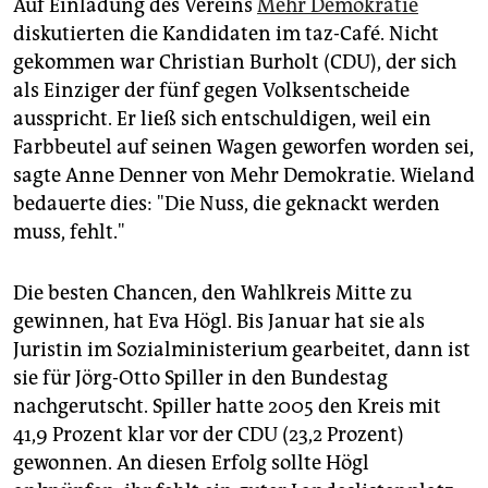
epaper login
Auf Einladung des Vereins
Mehr Demokratie
diskutierten die Kandidaten im taz-Café. Nicht
gekommen war Christian Burholt (CDU), der sich
als Einziger der fünf gegen Volksentscheide
ausspricht. Er ließ sich entschuldigen, weil ein
Farbbeutel auf seinen Wagen geworfen worden sei,
sagte Anne Denner von Mehr Demokratie. Wieland
bedauerte dies: "Die Nuss, die geknackt werden
muss, fehlt."
Die besten Chancen, den Wahlkreis Mitte zu
gewinnen, hat Eva Högl. Bis Januar hat sie als
Juristin im Sozialministerium gearbeitet, dann ist
sie für Jörg-Otto Spiller in den Bundestag
nachgerutscht. Spiller hatte 2005 den Kreis mit
41,9 Prozent klar vor der CDU (23,2 Prozent)
gewonnen. An diesen Erfolg sollte Högl