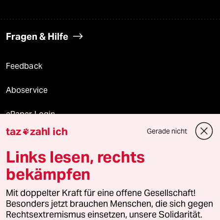
Fragen & Hilfe
Feedback
Aboservice
ePaper Login
taz
zahl ich
Gerade nicht

Downloads für Abonnierende
Links lesen, rechts
bekämpfen
© 2026 taz Verlags und Vertriebs GmbH
Mit doppelter Kraft für eine offene Gesellschaft!
Alle Rechte vorbehalten. Bei rechtlichen Fragen oder für Genehmigungen
wenden Sie sich bitte an
lizenzen@taz.de
Besonders jetzt brauchen Menschen, die sich gegen
Rechtsextremismus einsetzen, unsere Solidarität.