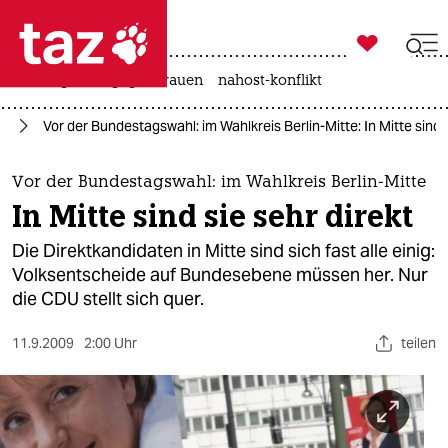

taz zahl ich
hitze
gewalt gegen frauen
nahost-konflikt

taz zahl ich
in
Vor der Bundestagswahl: im Wahlkreis Berlin-Mitte: In Mitte sind s
taz zahl ich
themen
Vor der Bundestagswahl: im Wahlkreis Berlin-Mitte
In Mitte sind sie sehr direkt
politik
Die Direktkandidaten in Mitte sind sich fast alle einig:
öko
Volksentscheide auf Bundesebene müssen her. Nur
die CDU stellt sich quer.
gesellschaft
11.9.2009
2:00 Uhr
teilen
kultur
sport