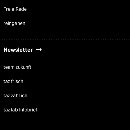
Freie Rede
reingehen
Newsletter
team zukunft
taz frisch
taz zahl ich
taz lab Infobrief