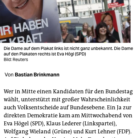
berlin
nord
wahrheit
verlag
Die Dame auf dem Plakat links ist nicht ganz unbekannt. Die Dame
verlag
auf den Plakaten rechts ist Eva Högl (SPD)
Bild: Reuters
veranstaltungen
Von
Bastian Brinkmann
shop
fragen & hilfe
Wer in Mitte einen Kandidaten für den Bundestag
wählt, unterstützt mit großer Wahrscheinlichkeit
unterstützen
auch Volksentscheide auf Bundesebene. Ein Ja zur
abo
direkten Demokratie kam am Mittwochabend von
Eva Högel (SPD), Klaus Lederer (Linkspartei),
genossenschaft
Wolfgang Wieland (Grüne) und Kurt Lehner (FDP).