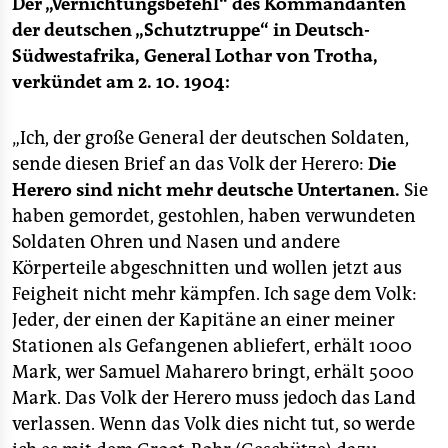
berlin
Der „Vernichtungsbefehl“ des Kommandanten
der deutschen „Schutztruppe“ in Deutsch-
nord
Südwestafrika, General Lothar von Trotha,
verkündet am 2. 10. 1904:
wahrheit
verlag
„Ich, der große General der deutschen Soldaten,
sende diesen Brief an das Volk der Herero:
Die
verlag
Herero sind nicht mehr deutsche Untertanen.
Sie
veranstaltungen
haben gemordet, gestohlen, haben verwundeten
Soldaten Ohren und Nasen und andere
shop
Körperteile abgeschnitten und wollen jetzt aus
fragen & hilfe
Feigheit nicht mehr kämpfen. Ich sage dem Volk:
Jeder, der einen der Kapitäne an einer meiner
unterstützen
Stationen als Gefangenen abliefert, erhält 1000
Mark, wer Samuel Maharero bringt, erhält 5000
abo
Mark. Das Volk der Herero muss jedoch das Land
genossenschaft
verlassen. Wenn das Volk dies nicht tut, so werde