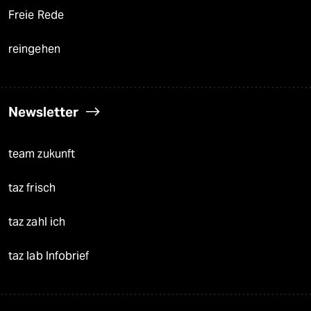
Freie Rede
reingehen
Newsletter
team zukunft
taz frisch
taz zahl ich
taz lab Infobrief