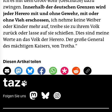
ich es mit dem Groot-Rohr (Geschütze) dazu
epaper login
zwingen.
Innerhalb der deutschen Grenzen wird
jeder Herero mit und ohne Gewehr, mit oder
ohne Vieh erschossen,
ich nehme keine Weiber
oder Kinder mehr auf, treibe sie zu ihrem Volk
zurück oder lasse auf sie schießen. Dies sind meine
Worte an das Volk der Herero. Der große General
des mächtigen Kaisers, von Trotha.“
Diesen Artikel teilen
taz

Folgen Sie uns