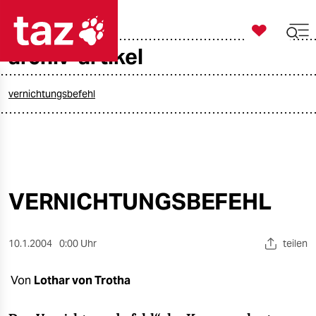

taz zahl ich
archiv-artikel

taz zahl ich
taz zahl ich
vernichtungsbefehl
themen
politik
öko
VERNICHTUNGSBEFEHL
gesellschaft
10.1.2004
0:00 Uhr
teilen
kultur
Von
Lothar von Trotha
sport