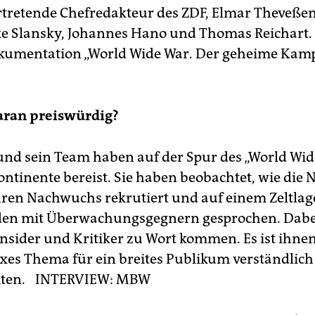
ertretende Chefredakteur des ZDF, Elmar Theveßen
e Slansky, Johannes Hano und Thomas Reichart. 
kumentation „World Wide War. Der geheime Kamp
aran preiswürdig?
nd sein Team haben auf der Spur des „World Wid
ntinente bereist. Sie haben beobachtet, wie die 
ren Nachwuchs rekrutiert und auf einem Zeltlag
en mit Überwachungsgegnern gesprochen. Dabei
Insider und Kritiker zu Wort kommen. Es ist ihne
xes Thema für ein breites Publikum verständlich
iten.
INTERVIEW: MBW