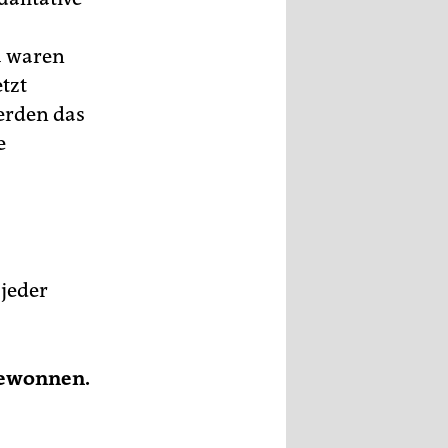
a waren
tzt
erden das
e
jeder
 gewonnen.