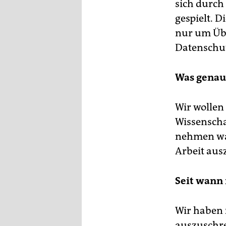
epaper login
sich durch
gespielt. D
nur um Übe
Datenschut
Was genau 
Wir wollen
Wissenscha
nehmen wah
Arbeit aus
Seit wann
Wir haben 
auszuschre