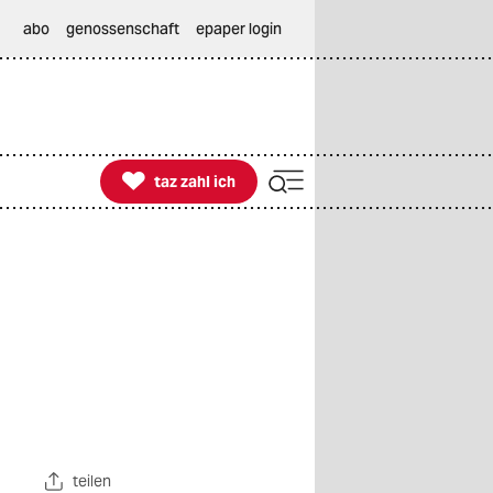
abo
genossenschaft
epaper login

taz zahl ich
taz zahl ich
teilen