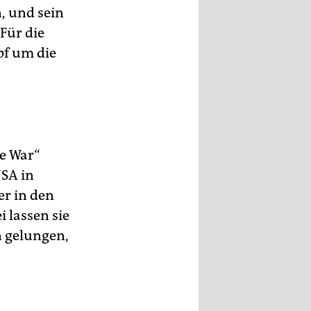
, und sein
Für die
f um die
e War“
NSA in
er in den
 lassen sie
n gelungen,