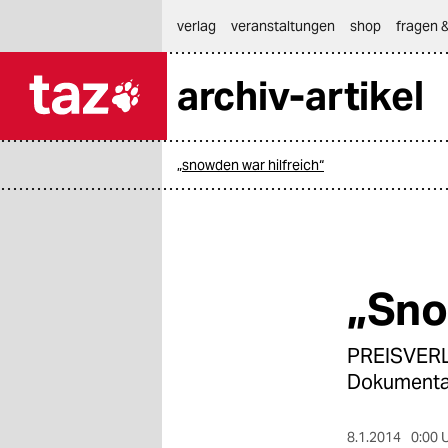
hautnavigation anspringen
hauptinhalt anspringen
footer anspringen
verlag
veranstaltungen
shop
fragen &
archiv-artikel

taz zahl ich
taz zahl ich
„snowden war hilfreich“
themen
politik
öko
„Sno
gesellschaft
PREISVERL
kultur
Dokumenta
sport
8.1.2014
0:00 