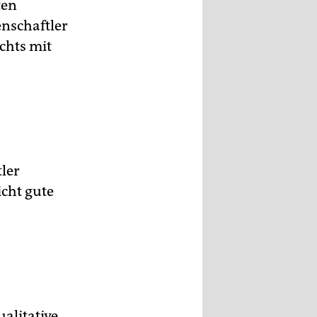
ten
enschaftler
chts mit
ler
icht gute
alitative