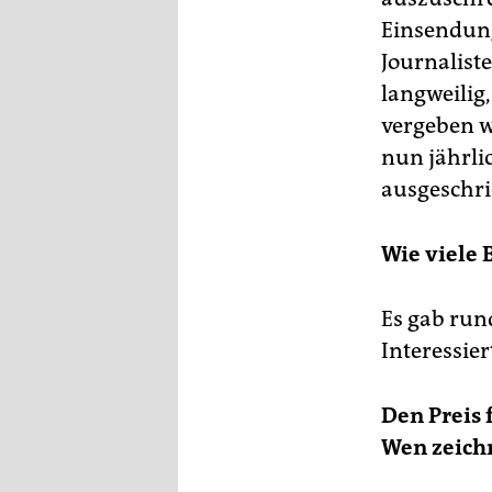
Einsendun
Journalist
langweilig
vergeben w
nun jährlic
ausgeschri
Wie viele 
Es gab run
Interessie
Den Preis 
Wen zeich