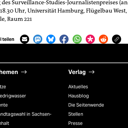
 des Surveillance-Studies-Journalistenpreises (a
18.30 Uhr, Universität Hamburg, Flügelbau West
le, Raum 221
 teilen
hemen
Verlag
tze
Aktuelles
iedrigwasser
Hausblog
ente
Die Seitenwende
andtagswahl in Sachsen-
Stellen
nhalt
Presse