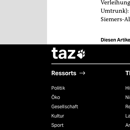
Verleihung
Umtrunk): 
Siemers-Al
Diesen Artikel
taz

Ressorts
T
Politik
Hi
Öko
N
Gesellschaft
R
Kultur
L
Sport
A