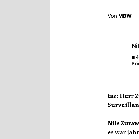
berlin
nord
Von
MBW
wahrheit
verlag
Ni
verlag
■ 4
Kri
veranstaltungen
shop
fragen & hilfe
taz: Herr 
unterstützen
Surveillan
abo
Nils Zuraw
genossenschaft
es war jahr