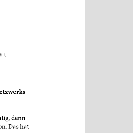
hrt
Netzwerks
tig, denn
on. Das hat