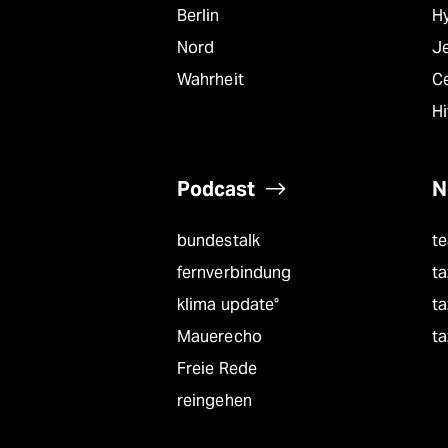
Berlin
Hy
Nord
J
Wahrheit
C
Hi
Podcast
N
bundestalk
t
fernverbindung
ta
klima update°
ta
Mauerecho
ta
Freie Rede
reingehen