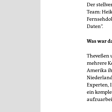
Der stellv
Team: Heik
Fernsehdo
Daten“.
Was war d
Theveßen u
mehrere Ko
Amerika ih
Niederland
Experten, 
ein komple
aufzuarbe