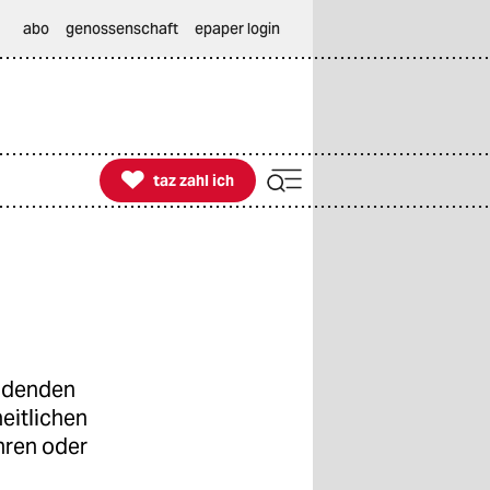
abo
genossenschaft
epaper login

taz zahl ich
taz zahl ich
eidenden
eitlichen
hren oder