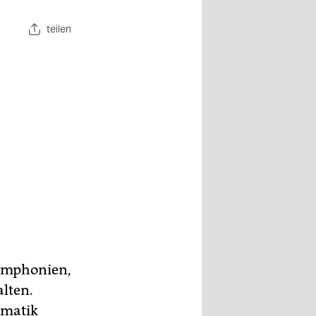
teilen
Symphonien,
alten.
ematik