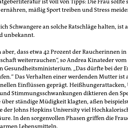
tgeberliteratur ist voll von Tipps: Die Frau sollte 
 ernähren, mäßig Sport treiben und Stress meide
ich Schwangere an solche Ratschläge halten, ist a
nd unbekannt.
n aber, dass etwa 42 Prozent der Raucherinnen in
chaft weiterrauchen“, so Andrea Kinateder vom
n Gesundheitsministerium. „Das dürfte bei der 
ufen.“ Das Verhalten einer werdenden Mutter ist 
ellen Einflüssen geprägt. Heißhungerattacken, 
 und Stimmungsschwankungen diktieren den Spe
e über ständige Müdigkeit klagten, aßen beispiels
ie der Johns Hopkins University viel Hochkaloris
äure. In den sorgenvollen Phasen griffen die Fra
-armen Lebensmitteln.