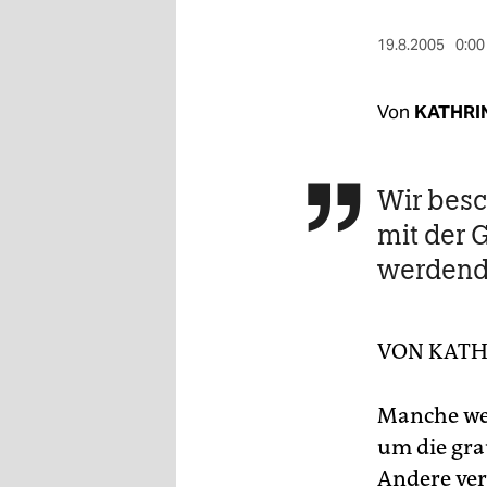
berlin
19.8.2005
0:00
nord
wahrheit
Von
KATHRI
verlag
verlag
Wir besc

mit der 
veranstaltungen
werdend
shop
fragen & hilfe
VON
KATH
unterstützen
abo
Manche wer
um die gra
genossenschaft
Andere ver