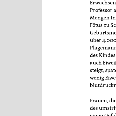
Erwachsen
Professor 
Mengen Ins
Fötus zu Sc
Geburtsmed
über 4.000
Plagemann 
des Kindes
auch Eiwei
steigt, sp
wenig Eiwe
blutdruck
Frauen, di
des umstri
einen Gefa