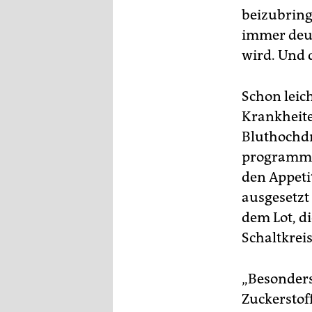
epaper login
beizubring
immer deut
wird. Und d
Schon leic
Krankheite
Bluthochdr
programmi
den Appetit
ausgesetzt 
dem Lot, d
Schaltkreis
„Besonders
Zuckerstof