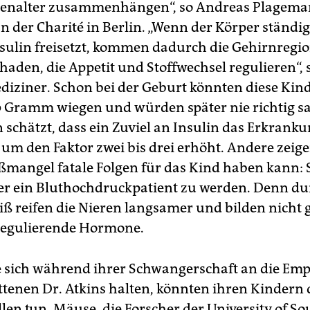
enalter zusammenhängen“, so Andreas Plagema
an der Charité in Berlin. „Wenn der Körper ständi
ulin freisetzt, kommen dadurch die Gehirnregi
haden, die Appetit und Stoffwechsel regulieren“, 
iziner. Schon bei der Geburt könnten diese Kind
 Gramm wiegen und würden später nie richtig sa
schätzt, dass ein Zuviel an Insulin das Erkranku
 um den Faktor zwei bis drei erhöht. Andere zeige
ßmangel fatale Folgen für das Kind haben kann: S
äter ein Bluthochdruckpatient zu werden. Denn du
iß reifen die Nieren langsamer und bilden nicht
regulierende Hormone.
e sich während ihrer Schwangerschaft an die Em
ttenen Dr. Atkins halten, könnten ihren Kindern
llen tun. Mäuse, die Forscher der University of 