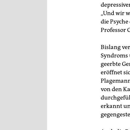
depressive
„Und wir w
die Psyche
Professor 
Bislang ve
Syndroms u
geerbte Ge
eröffnet s
Plagemann.
von den Ka
durchgefüh
erkannt u
gegengeste