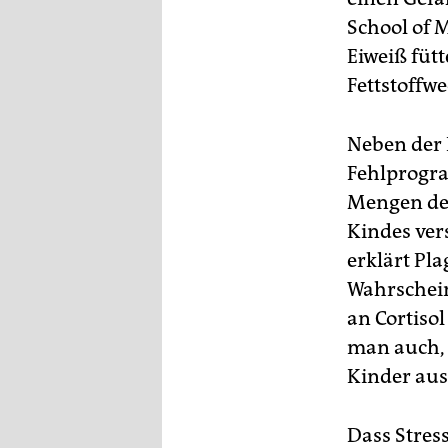
School of 
Eiweiß füt
Fettstoffwe
Neben der 
Fehlprogra
Mengen des
Kindes ver
erklärt Pl
Wahrschein
an Cortisol
man auch, 
Kinder aus
Dass Stres