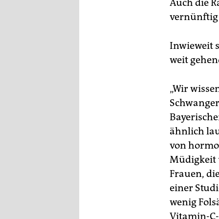
Auch die Ra
vernünftig
Inwieweit s
weit gehe
„Wir wisse
Schwangers
Bayerische
ähnlich la
von hormon
Müdigkeit
Frauen, di
einer Stud
wenig Fols
Vitamin-C