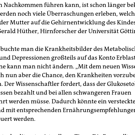
n Nachkommen führen kann, ist schon länger be
erden noch viele Überraschungen erleben, welch
 der Mutter auf die Gehirnentwicklung des Kindes 
Gerald Hüther, Hirnforscher der Universität Gött
rbuchte man die Krankheitsbilder des Metabolis
nd Depressionen großteils auf das Konto Erblas
ne kann man nicht ändern. „Mit dem neuen Wiss
ich nun aber die Chance, den Krankheiten vorzube
 Der Wissenschaftler fordert, dass der Glukoseto
ssen bezahlt und bei allen schwangeren Frauen
rt werden müsse. Dadurch könnte ein versteckte
nd mit entsprechenden Ernährungsempfehlunge
uert werden.