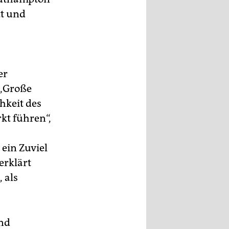
tt und
er
 „Große
hkeit des
kt führen“,
ein Zuviel
erklärt
 als
und