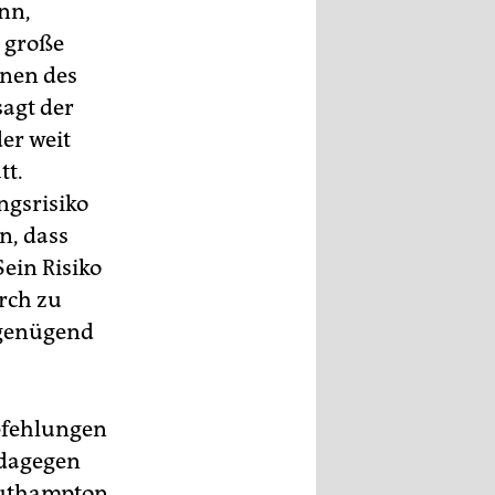
nn,
g große
onen des
sagt der
er weit
tt.
ngsrisiko
n, dass
ein Risiko
rch zu
 genügend
pfehlungen
 dagegen
Southampton