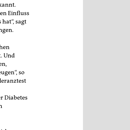
kannt.
en Einfluss
hat“, sagt
ingen.
chen
t. Und
en,
ugen“, so
leranztest
r Diabetes
n