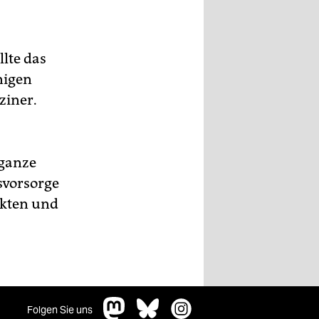
lte das
nigen
ziner.
 ganze
svorsorge
ekten und
Folgen Sie uns