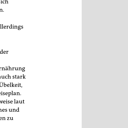
sich
n.
llerdings
 der
Ernährung
auch stark
Übelkeit,
iseplan.
weise laut
ches und
uen zu