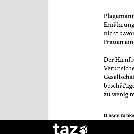
Plagemann 
Ernährungs
nicht davo
Frauen ein
Der Hirnfo
Verunsiche
Gesellscha
beschäftig
zu wenig m
Diesen Artikel
taz
