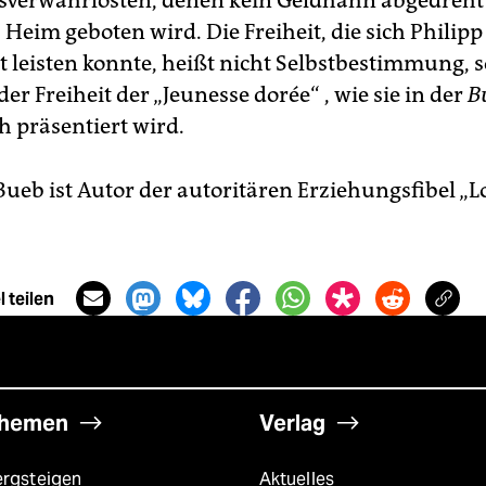
verwahrlosten, denen kein Geldhahn abgedreht
Heim geboten wird. Die Freiheit, die sich Philipp
leisten konnte, heißt nicht Selbstbestimmung, 
der Freiheit der „Jeunesse dorée“ , wie sie in der
B
h präsentiert wird.
ueb ist Autor der autoritären Erziehungsfibel „L
 teilen
hemen
Verlag
ergsteigen
Aktuelles