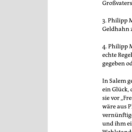
epaper login
Großvaters
3. Philipp
Geldhahn z
4. Philipp 
echte Regel
gegeben od
In Salem g
ein Glück,
sie vor „F
wäre aus P
vernünftig
und ihm ei