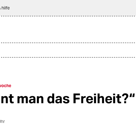
 hilfe
 woche
nt man das Freiheit?“
Uhr