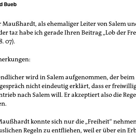
d Bueb
r Maußhardt, als ehemaliger Leiter von Salem un
er taz habe ich gerade Ihren Beitrag „Lob der Fre
8. 07).
merkungen:
gendlicher wird in Salem aufgenommen, der beim
spräch nicht eindeutig erklärt, dass er freiwilli
rieb nach Salem will. Er akzeptiert also die Regel
en.
 Maußhardt konnte sich nur die „Freiheit“ nehmen
slichen Regeln zu entfliehen, weil er über ein Er