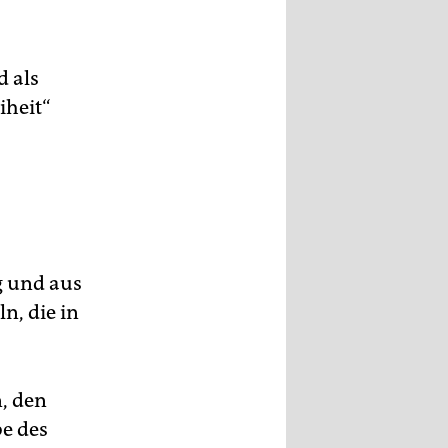
d als
iheit“
g und aus
n, die in
, den
be des