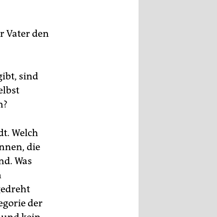
r Vater den
ibt, sind
elbst
n?
dt. Welch
nnen, die
ind. Was
n
gedreht
egorie der