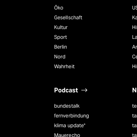
Öko
U
Gesellschaft
K
Kultur
Hi
Sport
L
Berlin
A
Nord
C
Wahrheit
Hi
Podcast
N
bundestalk
t
fernverbindung
ta
klima update°
ta
Mauerecho
ta