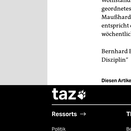
Wohlstands
geordnetes 
Maußhardt 
entspricht 
wöchentlic
Bernhard B
Disziplin“
Diesen Artikel
taz

Ressorts
T
Politik
B