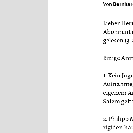
berlin
Von
Bernhar
nord
Lieber Her
wahrheit
Abonnent d
verlag
gelesen (3. 
verlag
Einige An
veranstaltungen
1. Kein Ju
shop
Aufnahmege
fragen & hilfe
eigenem Ant
unterstützen
Salem gelt
abo
2. Philipp
genossenschaft
rigiden häu