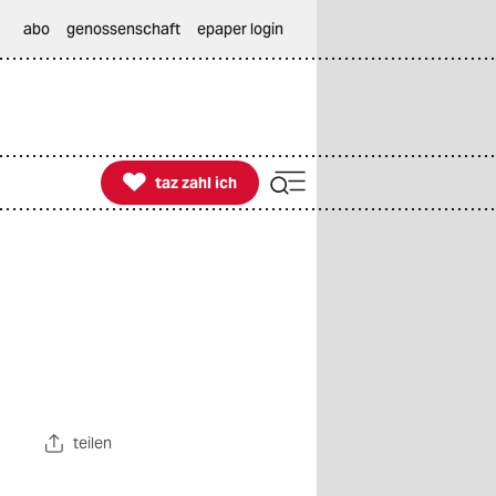
abo
genossenschaft
epaper login

taz zahl ich
taz zahl ich
teilen