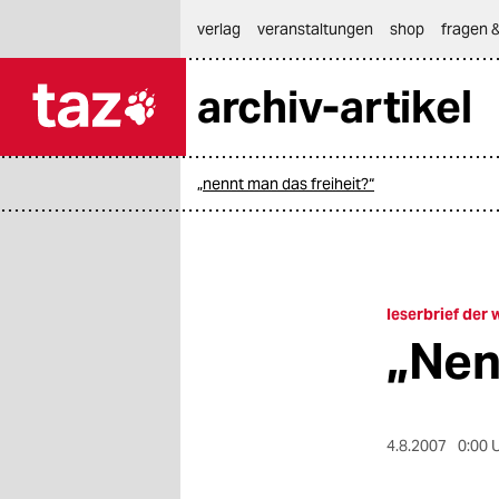
hautnavigation anspringen
hauptinhalt anspringen
footer anspringen
verlag
veranstaltungen
shop
fragen &
archiv-artikel

taz zahl ich
taz zahl ich
„nennt man das freiheit?“
themen
politik
öko
leserbrief der
„Nen
gesellschaft
kultur
4.8.2007
0:00 
sport