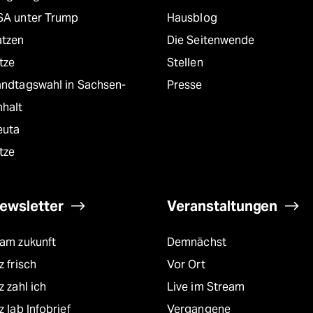
SA unter Trump
Hausblog
atzen
Die Seitenwende
tze
Stellen
andtagswahl in Sachsen-
Presse
nhalt
euta
tze
ewsletter
Veranstaltungen
eam zukunft
Demnächst
z frisch
Vor Ort
z zahl ich
Live im Stream
z lab Infobrief
Vergangene