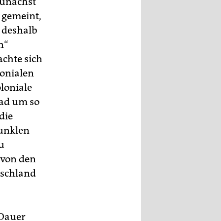
Zunächst
g gemeint,
d deshalb
n“
chte sich
lonialen
oloniale
rad um so
die
dunklen
u
 von den
tschland
 Dauer