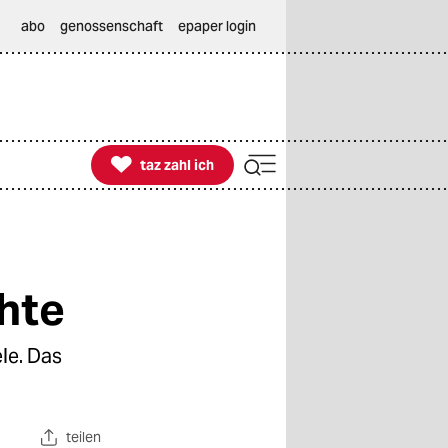
abo
genossenschaft
epaper login

taz zahl ich
taz zahl ich
hte
le. Das
teilen