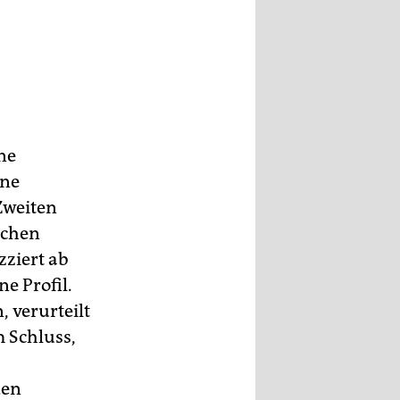
ne
ine
Zweiten
schen
zziert ab
e Profil.
, verurteilt
 Schluss,
den