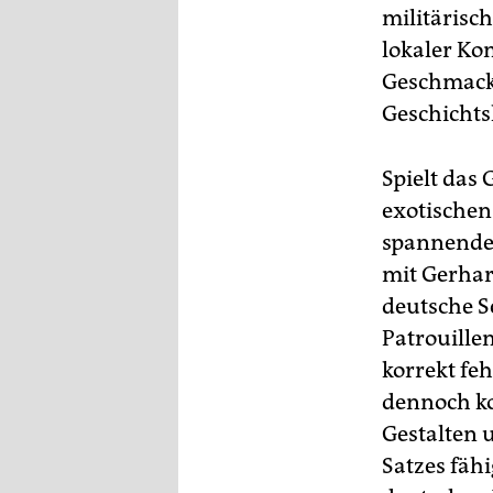
epaper login
militärisc
lokaler Ko
Geschmackl
Geschichts
Spielt das 
exotischen
spannender
mit Gerhar
deutsche S
Patrouillen
korrekt feh
dennoch ko
Gestalten 
Satzes fäh