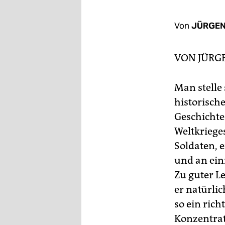
berlin
nord
Von
JÜRGEN
wahrheit
VON
JÜRG
verlag
Man stelle
verlag
historisch
veranstaltungen
Geschichte
shop
Weltkrieges
Soldaten, e
fragen & hilfe
und an eini
unterstützen
Zu guter Le
abo
er natürli
so ein ric
genossenschaft
Konzentrat