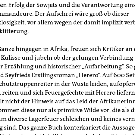
hen Erfolg der Sowjets und die Verantwortung ein
mmandeure. Der Aufschrei wäre groß ob dieser
osigkeit, vor allem wegen der damit implizit v
klitterung.
Ganze hingegen in Afrika, freuen sich Kritiker an 
 Kulisse und jubeln ob der gelungen Verbindung
 Erzählung und historischer „Aufarbeitung“. So
d Seyfrieds Erstlingsroman „Herero“. Auf 600 Seit
chutztruppenreiter in der Wüste leiden, aufopfer
 reiten und sich Feuergefechte mit Herero liefern.
lt nicht der Hinweis auf das Leid der AfrikanerIn
mmen diese nur als primitive Wilde vor, die als 
um diverse Lagerfeuer schleichen und keines ver
ig sind. Das ganze Buch konterkariert die Aussag