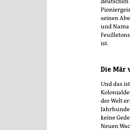
deutschen V
Pioniergei
seinen Abe
und Nama w
Feuilletons
ist.
Die Mär 
Und das is
Kolonialde
der Welt er
Jahrhunde
keine Gede
Neuen Wach