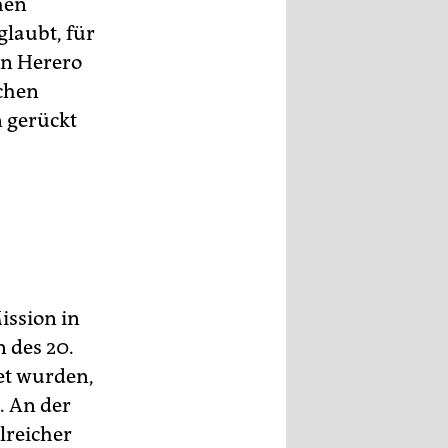
hen
glaubt, für
en Herero
chen
n gerückt
ission in
n des 20.
et wurden,
. An der
lreicher