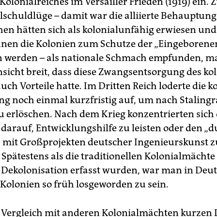
olonialreiches im Versailler Frieden (1919) ein. 
alschuldlüge – damit war die alliierte Behauptun
hen hätten sich als kolonialunfähig erwiesen un
nen die Kolonien zum Schutze der „Eingeborene
werden – als nationale Schmach empfunden, ma
insicht breit, dass diese Zwangsentsorgung des ko
ch Vorteile hatte. Im Dritten Reich loderte die k
ng noch einmal kurzfristig auf, um nach Staling
u erlöschen. Nach dem Krieg konzentrierten sich 
darauf, Entwicklungshilfe zu leisten oder den „
 mit Großprojekten deutscher Ingenieurskunst z
 Spätestens als die traditionellen Kolonialmächte
 Dekolonisation erfasst wurden, war man in Deu
 Kolonien so früh losgeworden zu sein.
 Vergleich mit anderen Kolonialmächten kurzen