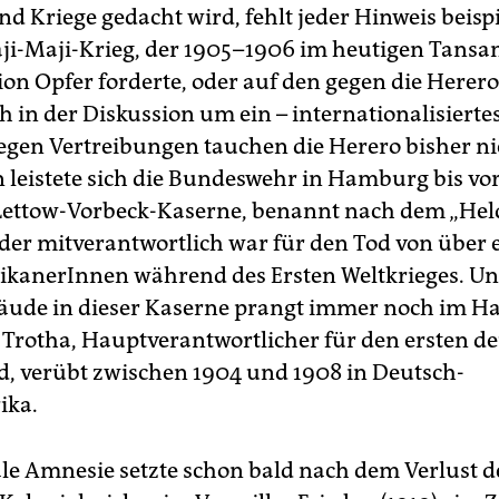
nd Kriege gedacht wird, fehlt jeder Hinweis beisp
ji-Maji-Krieg, der 1905–1906 im heutigen Tansan
lion Opfer forderte, oder auf den gegen die Herer
 in der Diskussion um ein – internationalisiertes
gen Vertreibungen tauchen die Herero bisher nic
n leistete sich die Bundeswehr in Hamburg bis v
Lettow-Vorbeck-Kaserne, benannt nach dem „Hel
, der mitverantwortlich war für den Tod von über 
rikanerInnen während des Ersten Weltkrieges. U
ude in dieser Kaserne prangt immer noch im Hal
 Trotha, Hauptverantwortlicher für den ersten d
, verübt zwischen 1904 und 1908 in Deutsch-
ika.
ale Amnesie setzte schon bald nach dem Verlust d