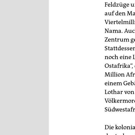
Feldzüge u
auf den Ma
Viertelmil
Nama. Auch
Zentrum ge
Stattdesse
noch eine 
Ostafrika“
Million Af
einem Gebä
Lothar von
Völkermord
Südwestafr
Die koloni