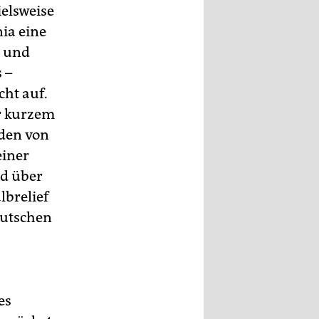
ielsweise
ia eine
o und
 –
ht auf.
or kurzem
den von
einer
nd über
brelief
eutschen
es