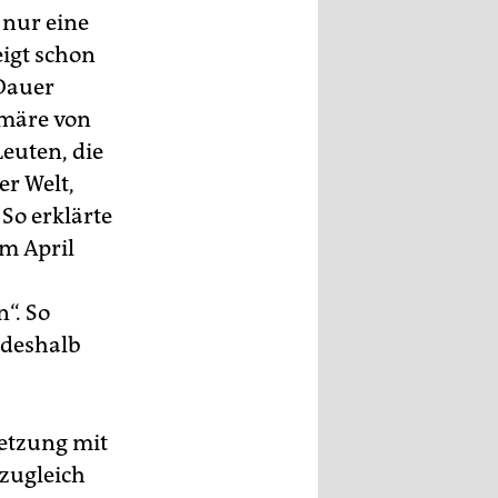
 nur eine
eigt schon
 Dauer
imäre von
euten, die
r Welt,
So erklärte
m April
“. So
 deshalb
setzung mit
 zugleich