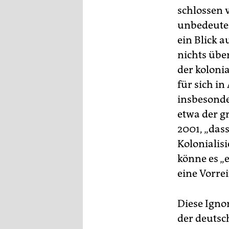
schlossen v
unbedeuten
ein Blick a
nichts übe
der koloni
für sich i
insbesonde
etwa der g
2001, „das
Kolonialis
könne es „
eine Vorrei
Diese Igno
der deutsc