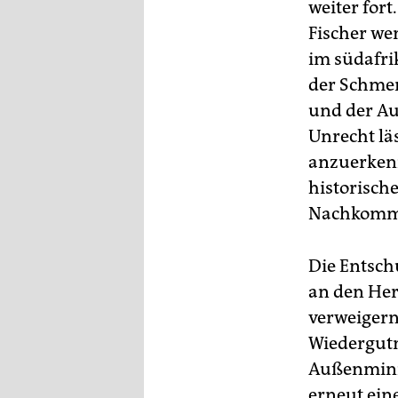
weiter fort
Fischer we
im südafrik
der Schmer
und der Au
Unrecht lä
anzuerken
historisch
Nachkomme
Die Entsch
an den Here
verweigern.
Wiedergutm
Außenminis
erneut eine