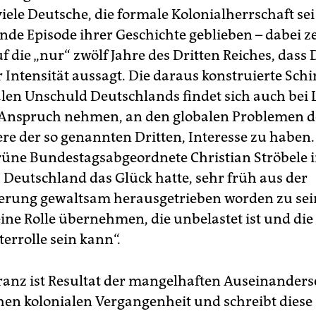
iele Deutsche, die formale Kolonialherrschaft sei
de Episode ihrer Geschichte geblieben – dabei z
uf die „nur“ zwölf Jahre des Dritten Reiches, dass
r Intensität aussagt. Die daraus konstruierte Sch
alen Unschuld Deutschlands findet sich auch bei L
n Anspruch nehmen, an den globalen Problemen de
re der so genannten Dritten, Interesse zu haben. 
rüne Bundestagsabgeordnete Christian Ströbele i
s Deutschland das Glück hatte, sehr früh aus der
ierung gewaltsam herausgetrieben worden zu sein
eine Rolle übernehmen, die unbelastet ist und die
terrolle sein kann“.
ranz ist Resultat der mangelhaften Auseinander
hen kolonialen Vergangenheit und schreibt diese