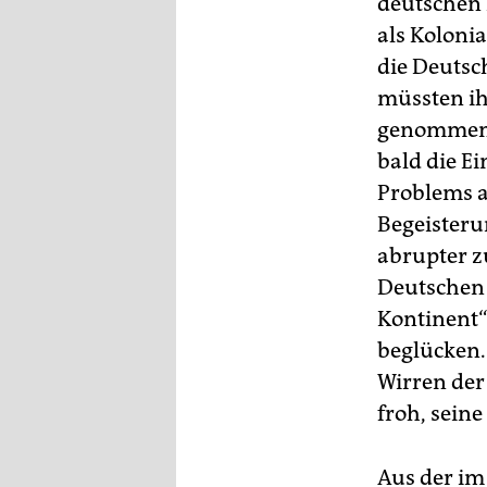
deutschen K
als Koloni
die Deutsc
müssten ih
genommen 
bald die E
Problems au
Begeisteru
abrupter z
Deutschen 
Kontinent“
beglücken.
Wirren der
froh, seine
Aus der im