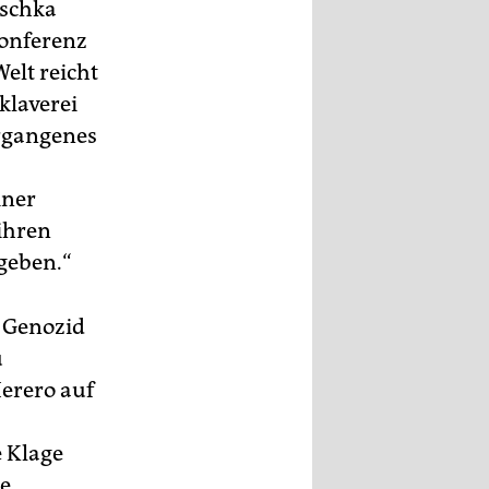
oschka
Konferenz
elt reicht
klaverei
ergangenes
iner
ihren
geben.“
n Genozid
u
Herero auf
e Klage
ie