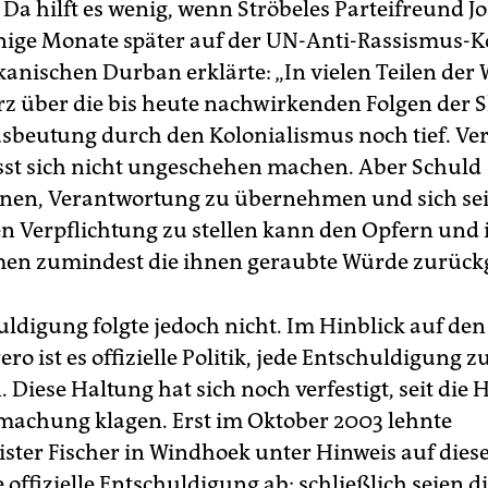
. Da hilft es wenig, wenn Ströbeles Parteifreund J
nige Monate später auf der UN-Anti-Rassismus-
anischen Durban erklärte: „In vielen Teilen der W
z über die bis heute nachwirkenden Folgen der S
sbeutung durch den Kolonialismus noch tief. V
sst sich nicht ungeschehen machen. Aber Schuld
nen, Verantwortung zu übernehmen und sich se
en Verpflichtung zu stellen kann den Opfern und 
n zumindest die ihnen geraubte Würde zurück
uldigung folgte jedoch nicht. Im Hinblick auf de
ro ist es offizielle Politik, jede Entschuldigung z
 Diese Haltung hat sich noch verfestigt, seit die 
achung klagen. Erst im Oktober 2003 lehnte
ter Fischer in Windhoek unter Hinweis auf dies
 offizielle Entschuldigung ab; schließlich seien d