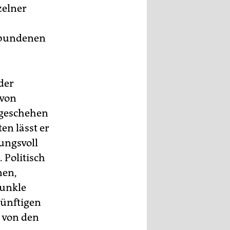
zelner
erbundenen
der
 von
 geschehen
en lässt er
ungsvoll
 Politisch
nen,
dunkle
nünftigen
e von den