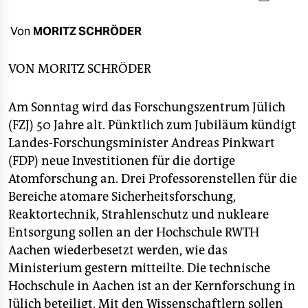
berlin
nord
Von
MORITZ SCHRÖDER
wahrheit
VON
MORITZ SCHRÖDER
verlag
Am Sonntag wird das Forschungszentrum Jülich
verlag
(FZJ) 50 Jahre alt. Pünktlich zum Jubiläum kündigt
Landes-Forschungsminister Andreas Pinkwart
veranstaltungen
(FDP) neue Investitionen für die dortige
shop
Atomforschung an. Drei Professorenstellen für die
Bereiche atomare Sicherheitsforschung,
fragen & hilfe
Reaktortechnik, Strahlenschutz und nukleare
unterstützen
Entsorgung sollen an der Hochschule RWTH
Aachen wiederbesetzt werden, wie das
abo
Ministerium gestern mitteilte. Die technische
genossenschaft
Hochschule in Aachen ist an der Kernforschung in
Jülich beteiligt. Mit den Wissenschaftlern sollen