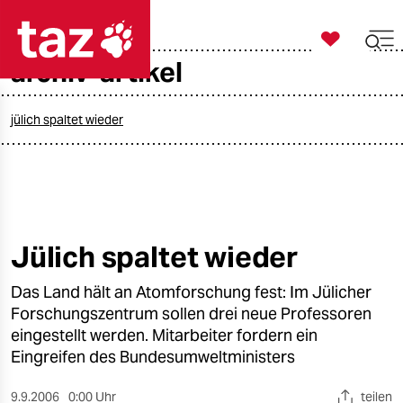

taz zahl ich
archiv-artikel

taz zahl ich
taz zahl ich
jülich spaltet wieder
themen
politik
öko
Jülich spaltet wieder
gesellschaft
Das Land hält an Atomforschung fest: Im Jülicher
Forschungszentrum sollen drei neue Professoren
kultur
eingestellt werden. Mitarbeiter fordern ein
Eingreifen des Bundesumweltministers
sport
9.9.2006
0:00 Uhr
teilen