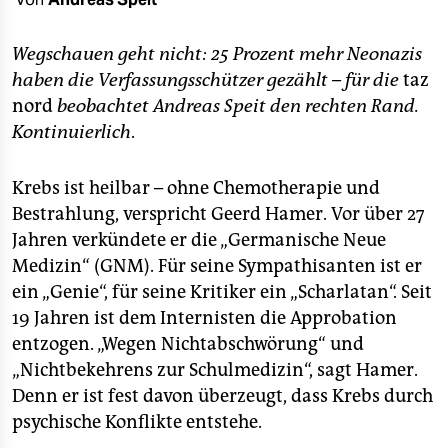
berlin
nord
Wegschauen geht nicht: 25 Prozent mehr Neonazis
haben die Verfassungsschützer gezählt – für die
taz
wahrheit
nord
beobachtet Andreas Speit den rechten Rand.
Kontinuierlich
.
verlag
verlag
Krebs ist heilbar – ohne Chemotherapie und
Bestrahlung, verspricht Geerd Hamer. Vor über 27
veranstaltungen
Jahren verkündete er die „Germanische Neue
shop
Medizin“ (GNM). Für seine Sympathisanten ist er
ein „Genie“, für seine Kritiker ein „Scharlatan“. Seit
fragen & hilfe
19 Jahren ist dem Internisten die Approbation
unterstützen
entzogen. „Wegen Nichtabschwörung“ und
„Nichtbekehrens zur Schulmedizin“, sagt Hamer.
abo
Denn er ist fest davon überzeugt, dass Krebs durch
genossenschaft
psychische Konflikte entstehe.