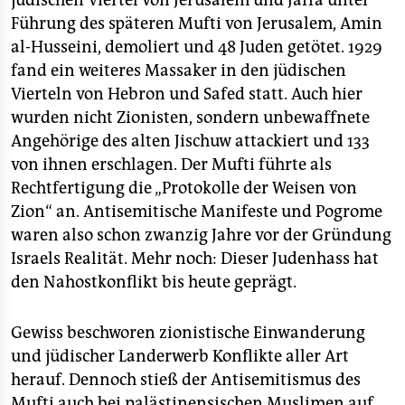
jüdischen Viertel von Jerusalem und Jaffa unter
Führung des späteren Mufti von Jerusalem, Amin
al-Husseini, demoliert und 48 Juden getötet. 1929
fand ein weiteres Massaker in den jüdischen
Vierteln von Hebron und Safed statt. Auch hier
wurden nicht Zionisten, sondern unbewaffnete
Angehörige des alten Jischuw attackiert und 133
von ihnen erschlagen. Der Mufti führte als
Rechtfertigung die „Protokolle der Weisen von
Zion“ an. Antisemitische Manifeste und Pogrome
waren also schon zwanzig Jahre vor der Gründung
Israels Realität. Mehr noch: Dieser Judenhass hat
den Nahostkonflikt bis heute geprägt.
Gewiss beschworen zionistische Einwanderung
und jüdischer Landerwerb Konflikte aller Art
herauf. Dennoch stieß der Antisemitismus des
Mufti auch bei palästinensischen Muslimen auf