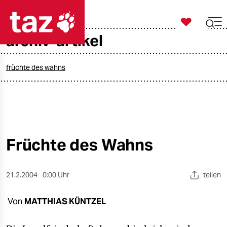

taz zahl ich
archiv-artikel

taz zahl ich
taz zahl ich
früchte des wahns
themen
politik
öko
Früchte des Wahns
gesellschaft
21.2.2004
0:00 Uhr
teilen
kultur
Von
MATTHIAS KÜNTZEL
sport