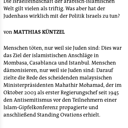
berlin
Die Israelfeindschaft der arabisch-islamischen
Welt gilt vielen als triftig. Was aber hat der
nord
Judenhass wirklich mit der Politik Israels zu tun?
wahrheit
von
MATTHIAS KÜNTZEL
verlag
Menschen töten, nur weil sie Juden sind: Dies war
verlag
das Ziel der islamistischen Anschläge in
veranstaltungen
Mombasa, Casablanca und Istanbul. Menschen
dämonisieren, nur weil sie Juden sind: Darauf
shop
zielte die Rede des scheidenden malaysischen
fragen & hilfe
Ministerpräsidenten Mahathir Mohamad, der im
Oktober 2003 als erster Regierungschef seit 1945
unterstützen
den Antisemitismus vor den Teilnehmern einer
abo
Islam-Gipfelkonferenz propagierte und
anschließend Standing Ovations erhielt.
genossenschaft