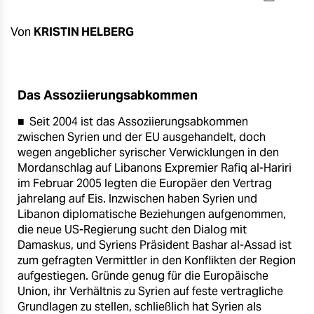
berlin
nord
Von
KRISTIN HELBERG
wahrheit
verlag
Das Assoziierungsabkommen
■ Seit 2004 ist das Assoziierungsabkommen
verlag
zwischen Syrien und der EU ausgehandelt, doch
veranstaltungen
wegen angeblicher syrischer Verwicklungen in den
Mordanschlag auf Libanons Expremier Rafiq al-Hariri
shop
im Februar 2005 legten die Europäer den Vertrag
jahrelang auf Eis. Inzwischen haben Syrien und
fragen & hilfe
Libanon diplomatische Beziehungen aufgenommen,
die neue US-Regierung sucht den Dialog mit
unterstützen
Damaskus, und Syriens Präsident Bashar al-Assad ist
zum gefragten Vermittler in den Konflikten der Region
abo
aufgestiegen. Gründe genug für die Europäische
genossenschaft
Union, ihr Verhältnis zu Syrien auf feste vertragliche
Grundlagen zu stellen, schließlich hat Syrien als