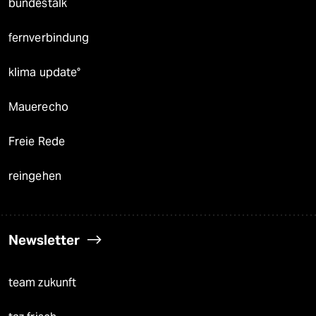
bundestalk
fernverbindung
klima update°
Mauerecho
Freie Rede
reingehen
Newsletter
team zukunft