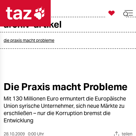

taz zahl ich
archiv-artikel

taz zahl ich
taz zahl ich
die praxis macht probleme
themen
politik
öko
Die Praxis macht Probleme
gesellschaft
Mit 130 Millionen Euro ermuntert die Europäische
Union syrische Unternehmer, sich neue Märkte zu
kultur
erschließen – nur die Korruption bremst die
Entwicklung
sport
28.10.2009
0:00 Uhr
teilen