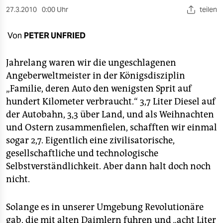
berlin
27.3.2010
0:00 Uhr
teilen
nord
Von
PETER UNFRIED
wahrheit
Jahrelang waren wir die ungeschlagenen
verlag
Angeberweltmeister in der Königsdisziplin
verlag
„Familie, deren Auto den wenigsten Sprit auf
hundert Kilometer verbraucht.“ 3,7 Liter Diesel auf
veranstaltungen
der Autobahn, 3,3 über Land, und als Weihnachten
shop
und Ostern zusammenfielen, schafften wir einmal
sogar 2,7. Eigentlich eine zivilisatorische,
fragen & hilfe
gesellschaftliche und technologische
unterstützen
Selbstverständlichkeit. Aber dann halt doch noch
nicht.
abo
genossenschaft
Solange es in unserer Umgebung Revolutionäre
gab, die mit alten Daimlern fuhren und „acht Liter