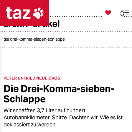

taz zahl ich
archiv-artikel

taz zahl ich
taz zahl ich
die drei-komma-sieben-schlappe
themen
politik
PETER UNFRIED NEUE ÖKOS
öko
Die Drei-Komma-sieben-
gesellschaft
Schlappe
kultur
Wir schafften 3,7 Liter auf hundert
Autobahnkilometer. Spitze. Dachten wir. Wie es ist,
sport
deklassiert zu werden