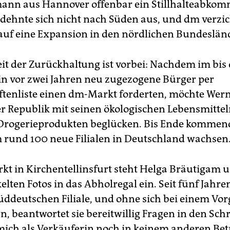
ann aus Hannover offenbar ein Stillhalteabkom
ehnte sich nicht nach Süden aus, und dm verzic
uf eine Expansion in den nördlichen Bundeslän
eit der Zurückhaltung ist vorbei: Nachdem im bis
lin vor zwei Jahren neu zugezogene Bürger per
ftenliste einen dm-Markt forderten, möchte Wer
er Republik mit seinen ökologischen Lebensmitte
Drogerieprodukten beglücken. Bis Ende kommen
 rund 100 neue Filialen in Deutschland wachsen
t in Kirchentellinsfurt steht Helga Bräutigam u
elten Fotos in das Abholregal ein. Seit fünf Jahre
süddeutschen Filiale, und ohne sich bei einem Vo
, beantwortet sie bereitwillig Fragen in den Sch
mich als Verkäuferin noch in keinem anderen Bet