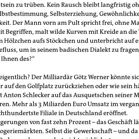
tsein zu trüben. Kein Rausch bleibt langfristig o
elbstbestimmung, Selbsterziehung, Gewöhnlichke
keit. Der Mann vorn am Pult spricht frei, ohne M
it Begriffen, malt wilde Kurven mit Kreide an die 
m Hölzchen aufs Stöckchen und unterbricht auf 
efluss, um in seinem badischen Dialekt zu frage
h Ihnen des?“
eigentlich? Der Milliardär Götz Werner könnte sic
r auf den Golfplatz zurückziehen oder wie sein h
 Anton Schlecker auf das Ausquetschen seiner M
ren. Mehr als 3 Miliarden Euro Umsatz im verga
chthundertste Filiale in Deutschland eröffnet.
gerungen von fast zehn Prozent – das Geschäft lä
geriemärkten. Selbst die Gewerkschaft – und da