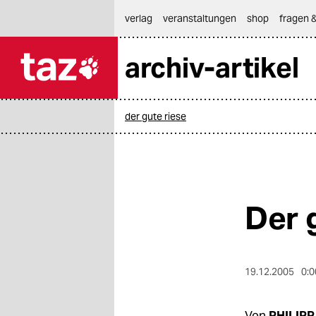
hautnavigation anspringen
hauptinhalt anspringen
footer anspringen
verlag
veranstaltungen
shop
fragen &
archiv-artikel

taz zahl ich
taz zahl ich
der gute riese
themen
politik
öko
Der 
gesellschaft
kultur
19.12.2005
0:0
sport
Von
PHILIP