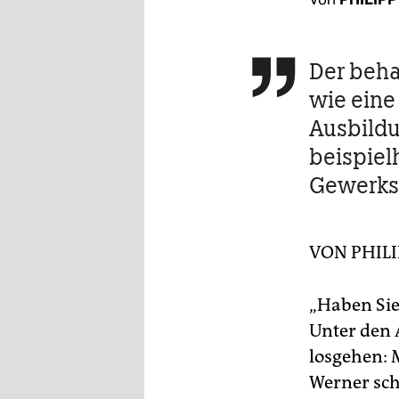
berlin
nord
Der beha

wahrheit
wie eine
verlag
Ausbildu
beispielh
verlag
Gewerksc
veranstaltungen
shop
VON
PHIL
fragen & hilfe
unterstützen
„Haben Sie
Unter den 
abo
losgehen: 
genossenschaft
Werner sch