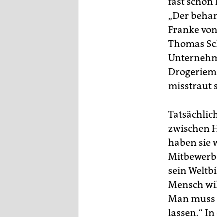
fast schon
„Der behan
Franke von 
Thomas Sch
Unternehme
Drogeriema
misstraut 
Tatsächlic
zwischen H
haben sie 
Mitbewerbe
sein Weltb
Mensch wil
Man muss e
lassen.“ I