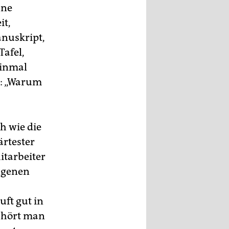
hne
it,
anuskript,
Tafel,
einmal
n: „Warum
h wie die
ärtester
itarbeiter
ngenen
uft gut in
 hört man