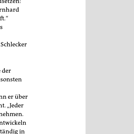
usetzen:
ernhard
ft.“
s
„Schlecker
 der
nsonsten
nn er über
t. „Jeder
rnehmen.
ntwickeln
tändig in