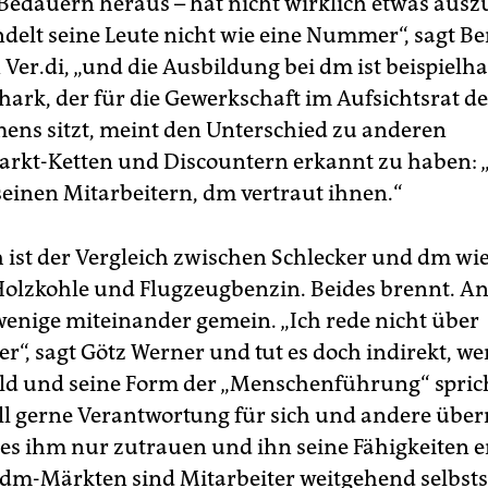
 Bedauern heraus – hat nicht wirklich etwas ausz
delt seine Leute nicht wie eine Nummer“, sagt B
Ver.di, „und die Ausbildung bei dm ist beispielha
ark, der für die Gewerkschaft im Aufsichtsrat de
ns sitzt, meint den Unterschied zu anderen
rkt-Ketten und Discountern erkannt zu haben: 
seinen Mitarbeitern, dm vertraut ihnen.“
h ist der Vergleich zwischen Schlecker und dm wie
olzkohle und Flugzeugbenzin. Beides brennt. A
wenige miteinander gemein. „Ich rede nicht über
r“, sagt Götz Werner und tut es doch indirekt, we
ild und seine Form der „Menschenführung“ sprich
l gerne Verantwortung für sich und andere übe
s ihm nur zutrauen und ihn seine Fähigkeiten e
n dm-Märkten sind Mitarbeiter weitgehend selbsts