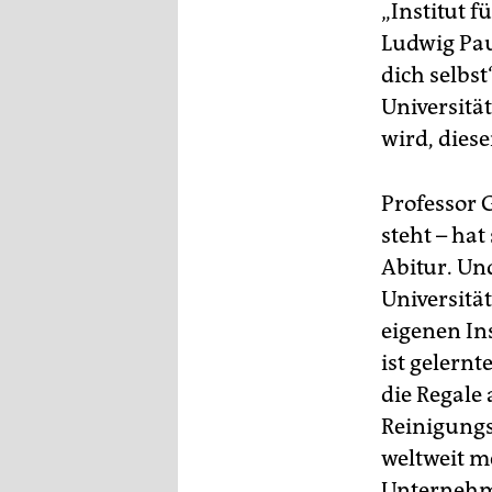
epaper login
„Institut 
Ludwig Pau
dich selbs
Universitä
wird, dies
Professor 
steht – hat
Abitur. Un
Universitä
eigenen In
ist gelernt
die Regale
Reinigungs
weltweit m
Unternehme