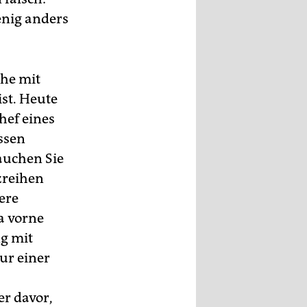
enig anders
uhe mit
ist. Heute
hef eines
ssen
rauchen Sie
zreihen
ere
a vorne
ng mit
ur einer
er davor,