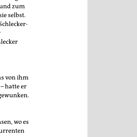
g und zum
e selbst.
 Schlecker-
r
hlecker
as von ihm
– hatte er
bgewunken.
sen, wo es
urrenten