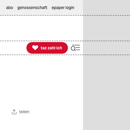
abo
genossenschaft
epaper login

taz zahl ich
taz zahl ich
teilen