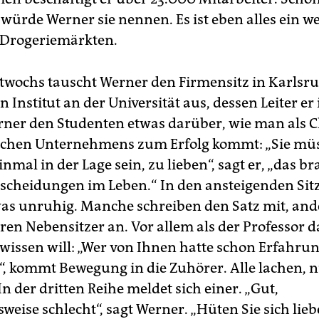
 würde Werner sie nennen. Es ist eben alles ein w
-Drogeriemärkten.
wochs tauscht Werner den Firmensitz in Karlsr
 Institut an der Universität aus, dessen Leiter er 
rner den Studenten etwas darüber, wie man als C
ischen Unternehmens zum Erfolg kommt: „Sie mü
nmal in der Lage sein, zu lieben“, sagt er, „das b
ntscheidungen im Leben.“ In den ansteigenden Sit
was unruhig. Manche schreiben den Satz mit, and
ren Nebensitzer an. Vor allem als der Professor d
wissen will: „Wer von Ihnen hatte schon Erfahru
“, kommt Bewegung in die Zuhörer. Alle lachen, n
 In der dritten Reihe meldet sich einer. „Gut,
eise schlecht“, sagt Werner. „Hüten Sie sich lieb