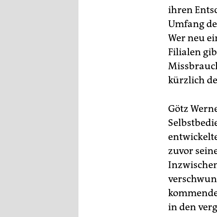
ihren Ents
Umfang des
Wer neu ein
Filialen gi
Missbrauc
kürzlich de
Götz Werner
Selbstbedi
entwickelt
zuvor sein
Inzwischen
verschwund
kommenden 
in den ve