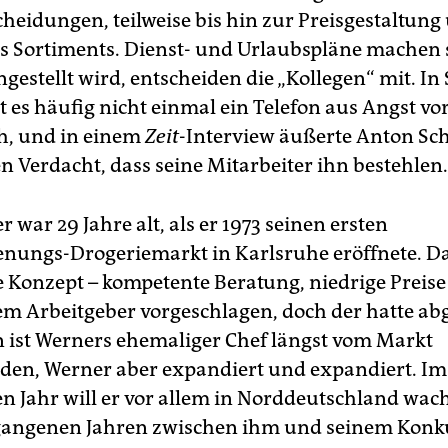
cheidungen, teilweise bis hin zur Preisgestaltun
 Sortiments. Dienst- und Urlaubspläne machen si
gestellt wird, entscheiden die „Kollegen“ mit. In
bt es häufig nicht einmal ein Telefon aus Angst vo
h, und in einem
Zeit
-Interview äußerte Anton Sc
n Verdacht, dass seine Mitarbeiter ihn bestehlen.
 war 29 Jahre alt, als er 1973 seinen ersten
enungs-Drogeriemarkt in Karlsruhe eröffnete. D
e Konzept – kompetente Beratung, niedrige Preise 
em Arbeitgeber vorgeschlagen, doch der hatte a
 ist Werners ehemaliger Chef längst vom Markt
en, Werner aber expandiert und expandiert. Im
Jahr will er vor allem in Norddeutschland wach
rgangenen Jahren zwischen ihm und seinem Konk