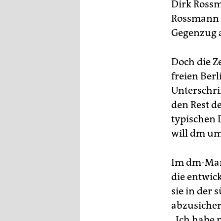
Dirk Rossm
Rossmann d
Gegenzug a
Doch die Z
freien Ber
Unterschri
den Rest d
typischen 
will dm um
Im dm-Mark
die entwick
sie in der 
abzusichern
„Ich habe 