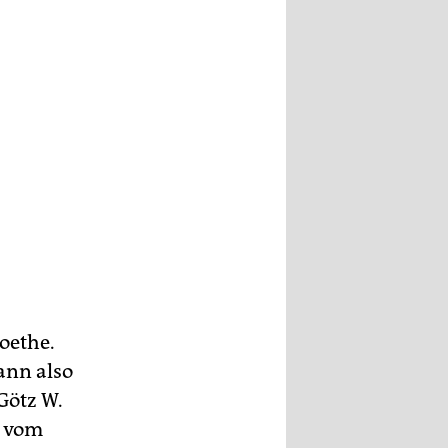
oethe.
ann also
Götz W.
s vom