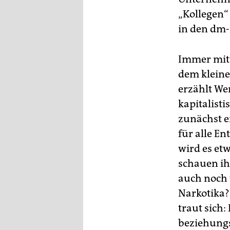
„Kollegen“
in den dm
Immer mitt
dem kleinen
erzählt We
kapitalist
zunächst ei
für alle E
wird es et
schauen ih
auch noch 
Narkotika?
traut sich:
beziehungsw