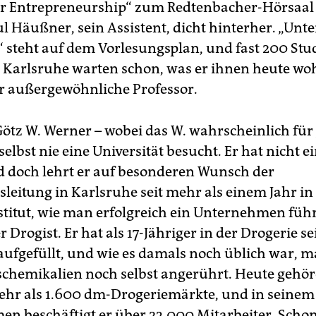
für Entrepreneurship“ zum Redtenbacher-Hörsaal
l Häußner, sein Assistent, dicht hinterher. „Un
t“ steht auf dem Vorlesungsplan, und fast 200 St
t Karlsruhe warten schon, was er ihnen heute wo
er außergewöhnliche Professor.
Götz W. Werner – wobei das W. wahrscheinlich fü
 selbst nie eine Universität besucht. Er hat nicht 
d doch lehrt er auf besonderen Wunsch der
tsleitung in Karlsruhe seit mehr als einem Jahr i
stitut, wie man erfolgreich ein Unternehmen füh
er Drogist. Er hat als 17-Jähriger in der Drogerie s
 aufgefüllt, und wie es damals noch üblich war, 
chemikalien noch selbst angerührt. Heute gehö
ehr als 1.600 dm-Drogeriemärkte, und in seinem
n beschäftigt er über 23.000 Mitarbeiter. Schon