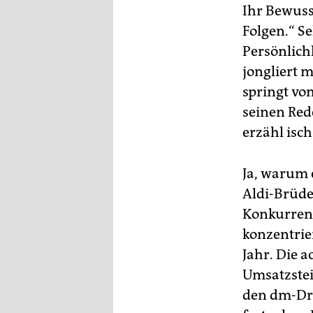
Ihr Bewuss
Folgen.“ S
Persönlich
jongliert m
springt vo
seinen Red
erzähl isc
Ja, warum 
Aldi-Brüde
Konkurrent
konzentrie
Jahr. Die a
Umsatzstei
den dm-Dro