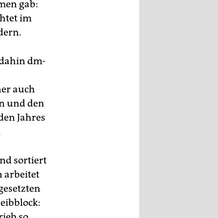
men gab:
htet im
dern.
 dahin dm-
ner auch
ln und den
den Jahres
.
nd sortiert
n arbeitet
rgesetzten
reibblock:
rieb so