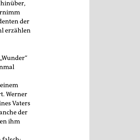
 hinüber,
ternimm
udenten der
hl erzählen
r „Wunder“
einmal
n einem
rt. Werner
eines Vaters
manche der
ren ihm
 falsch: