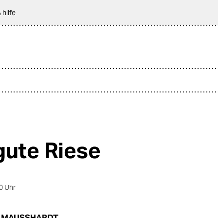
 hilfe
gute Riese
0 Uhr
P MAUSSHARDT