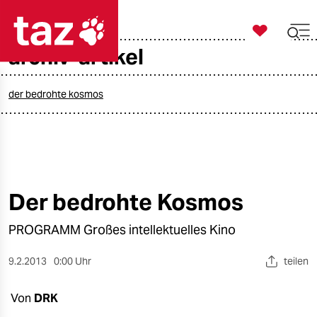

taz zahl ich
archiv-artikel

taz zahl ich
taz zahl ich
der bedrohte kosmos
themen
politik
öko
Der bedrohte Kosmos
gesellschaft
PROGRAMM Großes intellektuelles Kino
kultur
9.2.2013
0:00 Uhr
teilen
sport
Von
DRK