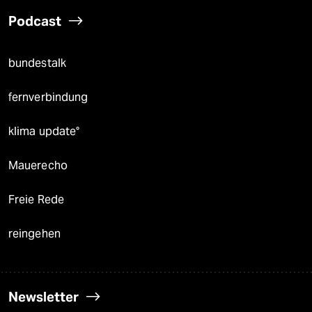
Podcast
bundestalk
fernverbindung
klima update°
Mauerecho
Freie Rede
reingehen
Newsletter