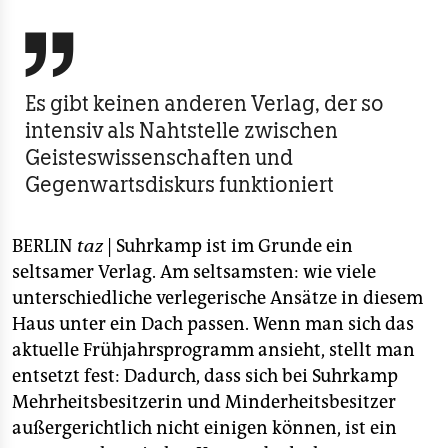
berlin

nord
wahrheit
Es gibt keinen anderen Verlag, der so
intensiv als Nahtstelle zwischen
verlag
Geisteswissenschaften und
verlag
Gegenwartsdiskurs funktioniert
veranstaltungen
BERLIN
taz
| Suhrkamp ist im Grunde ein
shop
seltsamer Verlag. Am seltsamsten: wie viele
fragen & hilfe
unterschiedliche verlegerische Ansätze in diesem
Haus unter ein Dach passen. Wenn man sich das
unterstützen
aktuelle Frühjahrsprogramm ansieht, stellt man
abo
entsetzt fest: Dadurch, dass sich bei Suhrkamp
Mehrheitsbesitzerin und Minderheitsbesitzer
genossenschaft
außergerichtlich nicht einigen können, ist ein