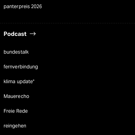
panterpreis 2026
Podcast
bundestalk
fernverbindung
klima update°
Mauerecho
Freie Rede
reingehen