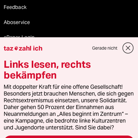
Feedback
Aboservice
ePaper Login
taz
zahl ich
Gerade nicht

Downloads für Abonnierende
Links lesen, rechts
bekämpfen
© 2026 taz Verlags und Vertriebs GmbH
Mit doppelter Kraft für eine offene Gesellschaft!
Alle Rechte vorbehalten. Bei rechtlichen Fragen oder für Genehmigungen
wenden Sie sich bitte an
lizenzen@taz.de
Besonders jetzt brauchen Menschen, die sich gegen
Rechtsextremismus einsetzen, unsere Solidarität.
Daher gehen 50 Prozent der Einnahmen aus
Feedback
Redaktionsstatut
Kommune-Richtlinien
KI-
Neuanmeldungen an „Alles beginnt im Zentrum“ –
eine Kampagne, die bedrohte linke Kulturzentren
Leitlinie
Informant
Datenschutz
Impressum
AGB
und Jugendorte unterstützt. Sind Sie dabei?