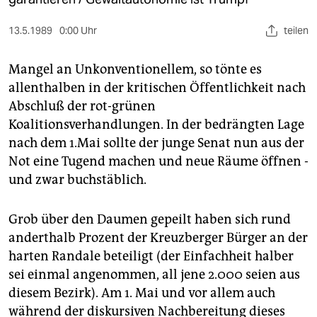
berlin
nord
13.5.1989
0:00 Uhr
teilen
wahrheit
Mangel an Unkonventionellem, so tönte es
allenthalben in der kritischen Öffentlichkeit nach
verlag
Abschluß der rot-grünen
Koalitionsverhandlungen. In der bedrängten Lage
verlag
nach dem 1.Mai sollte der junge Senat nun aus der
veranstaltungen
Not eine Tugend machen und neue Räume öffnen -
und zwar buchstäblich.
shop
fragen & hilfe
Grob über den Daumen gepeilt haben sich rund
unterstützen
anderthalb Prozent der Kreuzberger Bürger an der
harten Randale beteiligt (der Einfachheit halber
abo
sei einmal angenommen, all jene 2.000 seien aus
genossenschaft
diesem Bezirk). Am 1. Mai und vor allem auch
während der diskursiven Nachbereitung dieses