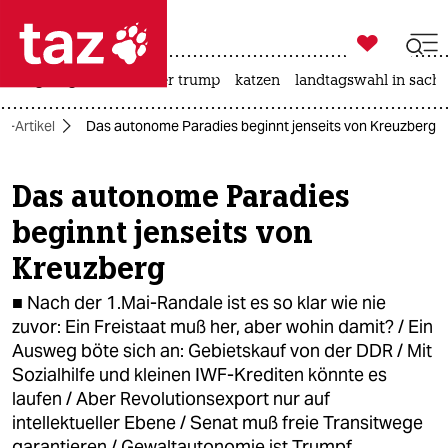

taz zahl ich
bergsteigen
usa unter trump
katzen
landtagswahl in sachs

taz zahl ich
iv-Artikel
Das autonome Paradies beginnt jenseits von Kreuzberg
taz zahl ich
themen
Das autonome Paradies
beginnt jenseits von
politik
Kreuzberg
öko
■ Nach der 1.Mai-Randale ist es so klar wie nie
gesellschaft
zuvor: Ein Freistaat muß her, aber wohin damit? / Ein
Ausweg böte sich an: Gebietskauf von der DDR / Mit
kultur
Sozialhilfe und kleinen IWF-Krediten könnte es
laufen / Aber Revolutionsexport nur auf
sport
intellektueller Ebene / Senat muß freie Transitwege
garantieren / Gewaltautonomie ist Trumpf