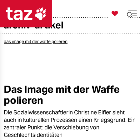

taz zahl ich
archiv-artikel

taz zahl ich
taz zahl ich
das image mit der waffe polieren
themen
politik
öko
Das Image mit der Waffe
polieren
gesellschaft
Die Sozialwissenschaftlerin Christine Eifler sieht
kultur
auch in kulturellen Prozessen einen Kriegsgrund. Ein
sport
zentraler Punkt: die Verschiebung von
Geschlechtsidentitäten