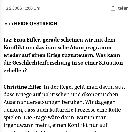
berlin
13.2.2006
0:00 Uhr
teilen
nord
Von
HEIDE OESTREICH
wahrheit
verlag
taz: Frau Eifler, gerade scheinen wir mit dem
Konflikt um das iranische Atomprogramm
verlag
wieder auf einen Krieg zuzusteuern. Was kann
die Geschlechterforschung in so einer Situation
veranstaltungen
erhellen?
shop
fragen & hilfe
Christine Eifler:
In der Regel geht man davon aus,
dass Kriege auf politischen und ökonomischen
unterstützen
Auseinandersetzungen beruhen. Wir dagegen
denken, dass auch kulturelle Prozesse eine Rolle
abo
spielen. Die Frage wäre dann, warum man
genossenschaft
irgendwann meint, einen Konflikt nur auf