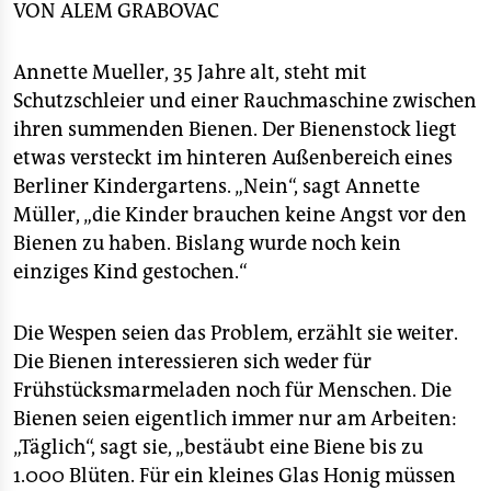
epaper login
Traubenzucker (22 bis 41 Prozent) und Wasser (ca. 18
VON
ALEM GRABOVAC
Prozent).
■ Kontakt:
Berliner Bärengold GmbH,
Annette Mueller, 35 Jahre alt, steht mit
www.berlinerhonig.de
, Tel. (030) 50 34 44 44
Schutzschleier und einer Rauchmaschine zwischen
ihren summenden Bienen. Der Bienenstock liegt
etwas versteckt im hinteren Außenbereich eines
Berliner Kindergartens. „Nein“, sagt Annette
Müller, „die Kinder brauchen keine Angst vor den
Bienen zu haben. Bislang wurde noch kein
einziges Kind gestochen.“
Die Wespen seien das Problem, erzählt sie weiter.
Die Bienen interessieren sich weder für
Frühstücksmarmeladen noch für Menschen. Die
Bienen seien eigentlich immer nur am Arbeiten:
„Täglich“, sagt sie, „bestäubt eine Biene bis zu
1.000 Blüten. Für ein kleines Glas Honig müssen