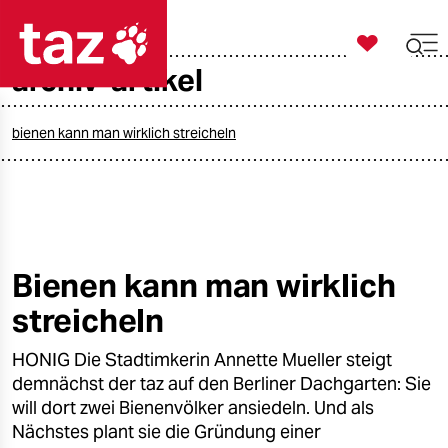

taz zahl ich
archiv-artikel

taz zahl ich
taz zahl ich
bienen kann man wirklich streicheln
themen
politik
öko
Bienen kann man wirklich
streicheln
gesellschaft
HONIG Die Stadtimkerin Annette Mueller steigt
kultur
demnächst der taz auf den Berliner Dachgarten: Sie
sport
will dort zwei Bienenvölker ansiedeln. Und als
Nächstes plant sie die Gründung einer