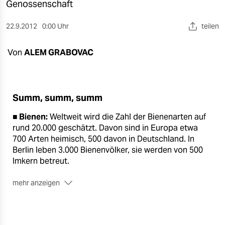
berlin
Genossenschaft
nord
22.9.2012
0:00 Uhr
teilen
wahrheit
Von
ALEM GRABOVAC
verlag
verlag
Summ, summ, summ
veranstaltungen
■ Bienen:
Weltweit wird die Zahl der Bienenarten auf
shop
rund 20.000 geschätzt. Davon sind in Europa etwa
700 Arten heimisch, 500 davon in Deutschland. In
fragen & hilfe
Berlin leben 3.000 Bienenvölker, sie werden von 500
Imkern betreut.
unterstützen
mehr anzeigen
abo
■ Honig:
Honig besteht aus etwa 200 verschiedenen
Inhaltsstoffen. Die mengenmäßig wichtigsten
genossenschaft
Inhaltsstoffe sind Fruchtzucker (27 bis 44 Prozent),