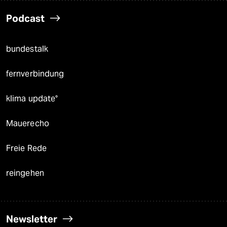
Podcast
bundestalk
fernverbindung
klima update°
Mauerecho
Freie Rede
reingehen
Newsletter