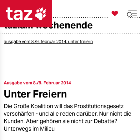

taz zahl ich
taz.am wochenende

taz zahl ich
taz zahl ich
ausgabe vom 8./9. februar 2014: unter freiern
themen
politik
Ausgabe vom 8./9. Februar 2014
öko
Unter Freiern
gesellschaft
Die Große Koalition will das Prostitutionsgesetz
kultur
verschärfen - und alle reden darüber. Nur nicht die
Kunden. Aber gehören sie nicht zur Debatte?
sport
Unterwegs im Milieu