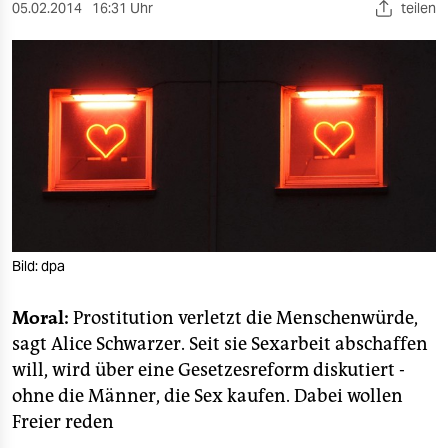
berlin
05.02.2014
16:31 Uhr
teilen
nord
wahrheit
verlag
verlag
veranstaltungen
shop
Bild: dpa
fragen & hilfe
Moral:
Prostitution verletzt die Menschenwürde,
unterstützen
sagt Alice Schwarzer. Seit sie Sexarbeit abschaffen
will, wird über eine Gesetzesreform diskutiert -
abo
ohne die Männer, die Sex kaufen. Dabei wollen
genossenschaft
Freier reden